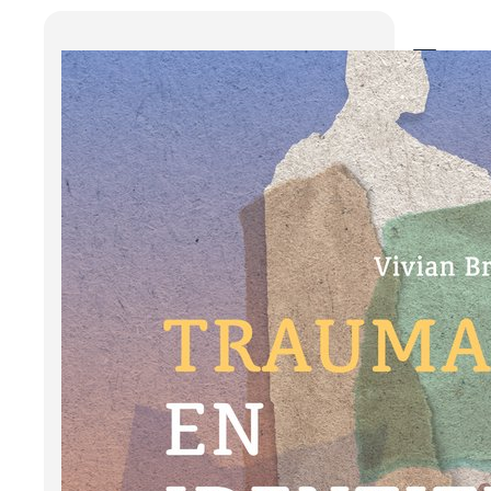
Tra
Bro
Traum
mensen
begin 
beteke
verwe
begin 
Deze 
verbo