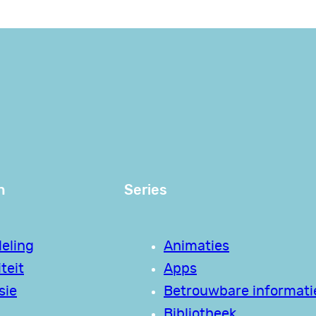
n
Series
eling
Animaties
teit
Apps
sie
Betrouwbare informati
Bibliotheek