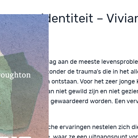
uma en identiteit – Vivia
ughton
a ligt ten grondslag aan de meeste levensprobl
, met in het bijzonder de trauma’s die in het al
van het leven zijn ontstaan. Voor het zeer jonge 
nt de ervaring van niet gewild zijn en niet gezie
lkomd, geliefd en gewaardeerd worden. Een ve
van het leven.
vroege traumatische ervaringen nestelen zich di
rgen in de psyche, waar ze een uitgangspunt vo