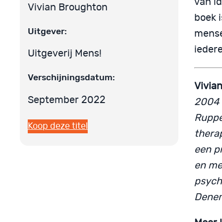
van i
Vivian Broughton
boek 
Uitgever:
mense
iedere
Uitgeverij Mens!
Verschijningsdatum:
Vivia
September 2022
2004 
Rupper
Koop deze titel
therap
een p
en mee
psych
Denem