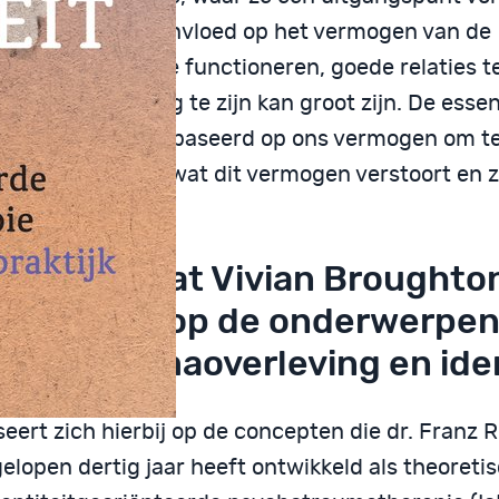
erdere leven. De invloed op het vermogen van de
ssene om goed te functioneren, goede relaties t
kelen en gelukkig te zijn kan groot zijn. De esse
leven leiden is gebaseerd op ons vermogen om t
n. Trauma is iets wat dit vermogen verstoort en z
tigt.
dit boek gaat Vivian Broughto
pgaand in op de onderwerpe
uma, traumaoverleving en iden
eert zich hierbij op de concepten die dr. Franz 
elopen dertig jaar heeft ontwikkeld als theoreti