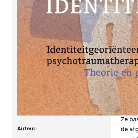
het v
volwa
ontwik
goed 
we zij
vernie
In 
die
tra
Ze bas
Auteur:
de afg