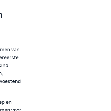
n
emen van
lereerste
kind
n,
rwoestend
ep en
rmen voor