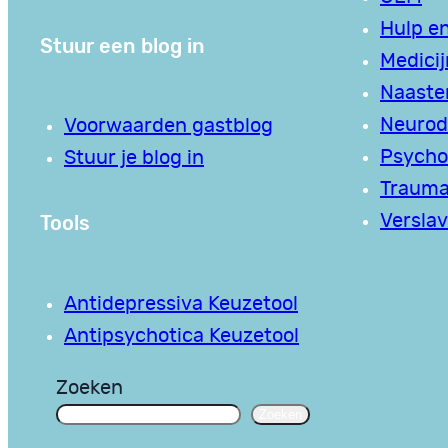
Hulp en
Stuur een blog in
Medici
Naaste
Neurodi
Voorwaarden gastblog
Psycho
Stuur je blog in
Traum
Tools
Verslav
Antidepressiva Keuzetool
Antipsychotica Keuzetool
Zoeken
Zoeken