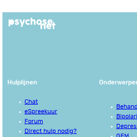
Ga
naar
de
inhoud
Hulplijnen
Onderwerpe
Chat
Behand
eSpreekuur
Bipolari
Forum
Depres
Direct hulp nodig?
GEM