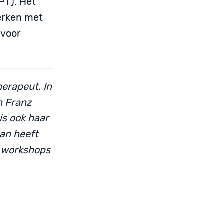
PT). Het
werken met
 voor
erapeut. In
n Franz
is ook haar
ian heeft
e workshops