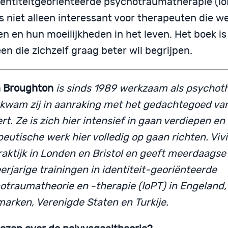
dentiteitgeoriënteerde psychotraumatherapie (Io
is niet alleen interessant voor therapeuten die 
n en hun moeilijkheden in het leven. Het boek is
en die zichzelf graag beter wil begrijpen.
n Broughton
is sinds 1989 werkzaam als psychoth
kwam zij in aanraking met het gedachtegoed va
t. Ze is zich hier intensief in gaan verdiepen en 
eutische werk hier volledig op gaan richten. Viv
raktijk in Londen en Bristol en geeft meerdaags
rjarige trainingen in identiteit-georiënteerde
otraumatheorie en -therapie (IoPT) in Engeland,
arken, Verenigde Staten en Turkije.