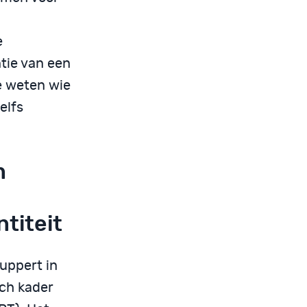
e
ntie van een
e weten wie
elfs
n
n
titeit
Ruppert in
sch kader