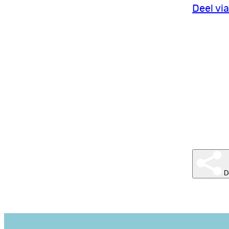
Deel vi
D