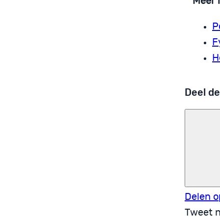
Meer 
P
F
H
Deel de
Delen o
Tweet n