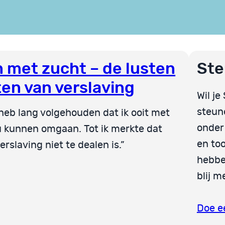
 met zucht – de lusten
Ste
ten van verslaving
Wil je
steun
 heb lang volgehouden dat ik ooit met
onder
u kunnen omgaan. Tot ik merkte dat
en to
rslaving niet te dealen is.”
hebbe
blij m
Doe e