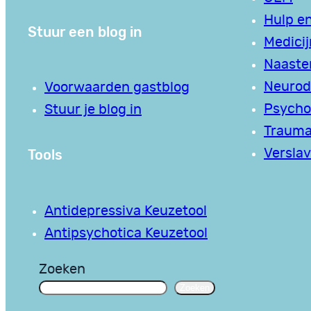
Hulp en
Stuur een blog in
Medici
Naaste
Neurodi
Voorwaarden gastblog
Psycho
Stuur je blog in
Traum
Tools
Verslav
Antidepressiva Keuzetool
Antipsychotica Keuzetool
Zoeken
Zoeken