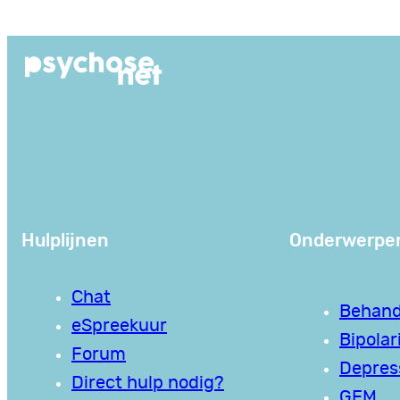
Ga
naar
de
inhoud
Hulplijnen
Onderwerpe
Chat
Behand
eSpreekuur
Bipolari
Forum
Depres
Direct hulp nodig?
GEM