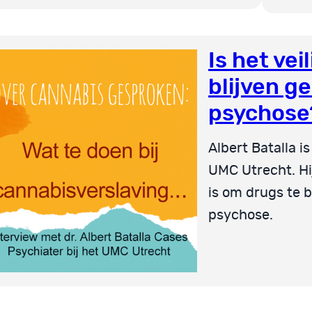
Is het vei
blijven g
psychose
Albert Batalla i
UMC Utrecht. Hij
is om drugs te 
psychose.