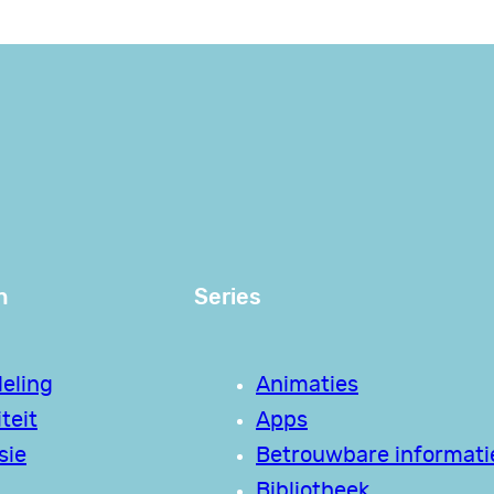
n
Series
eling
Animaties
teit
Apps
sie
Betrouwbare informati
Bibliotheek