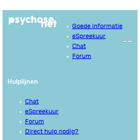
Ga
naar
Goede informatie
de
eSpreekuur
inhoud
Chat
Forum
Hulplijnen
Chat
eSpreekuur
Forum
Direct hulp nodig?