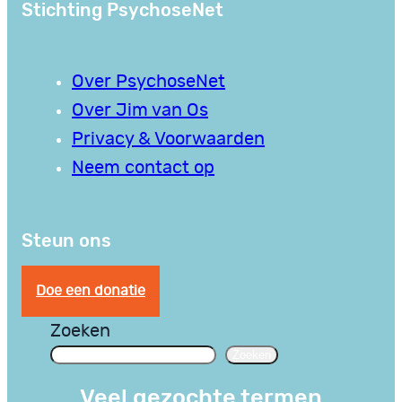
Stichting PsychoseNet
Over PsychoseNet
Over Jim van Os
Privacy & Voorwaarden
Neem contact op
Steun ons
Doe een donatie
Zoeken
Zoeken
Veel gezochte termen