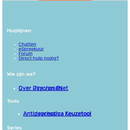
Hulplijnen
Chatten
eSpreekuur
Forum
Direct hulp nodig?
Wie zijn we?
Over PsychoseNet
Over Jim van Os
Tools
Antipsychotica Keuzetool
Antidepressiva Keuzetool
Series