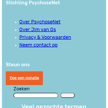
Stichting PsychoseNet
Over PsychoseNet
Over Jim van Os
Privacy & Voorwaarden
Neem contact op
Steun ons
Doe een donatie
Zoeken
Zoeken
Veel gezochte termen