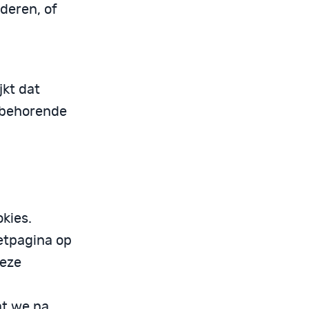
jderen, of
jkt dat
ijbehorende
kies.
netpagina op
Deze
at we na