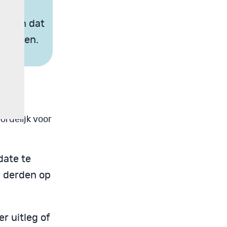
nze
en en dat
 blijven.
ing
ordelijk voor
date te
n derden op
r uitleg of