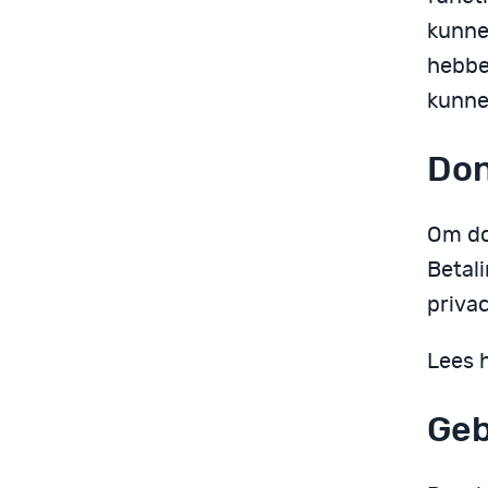
kunne
hebbe
kunnen
Don
Om do
Betali
priva
Lees 
Geb