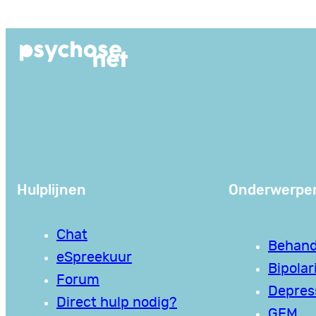
Hulplijnen
Onderwerpe
Chat
Behand
eSpreekuur
Bipolari
Forum
Depres
Direct hulp nodig?
GEM