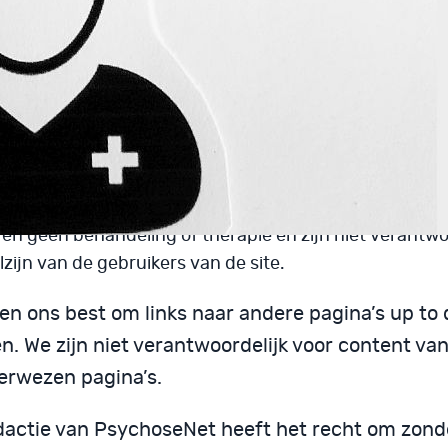
kennis. We verwachten wel dat bij gebruik van o
tent
een juiste bronvermelding
wordt weergegev
el
de inhoud als de essentie van de teksten
intact
choseNet is geen GGZ instell
ven geen behandeling of therapie en zijn niet verantwo
lzijn van de gebruikers van de site.
en ons best om links naar andere pagina’s up to 
n. We zijn niet verantwoordelijk voor content va
erwezen pagina’s.
dactie van PsychoseNet heeft het recht om zonde