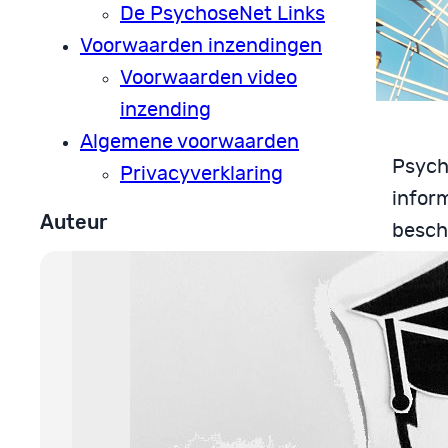
De PsychoseNet Links
Voorwaarden inzendingen
Voorwaarden video
inzending
Algemene voorwaarden
Psycho
Privacyverklaring
infor
Auteur
besch
hoop 
deskun
Bro
Wij 