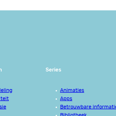
n
Series
eling
Animaties
teit
Apps
sie
Betrouwbare informati
Bibliotheek