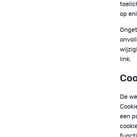
toelic
op eni
Onget
onvol
wijzig
link.
Coo
De we
Cooki
een p
cooki
funct