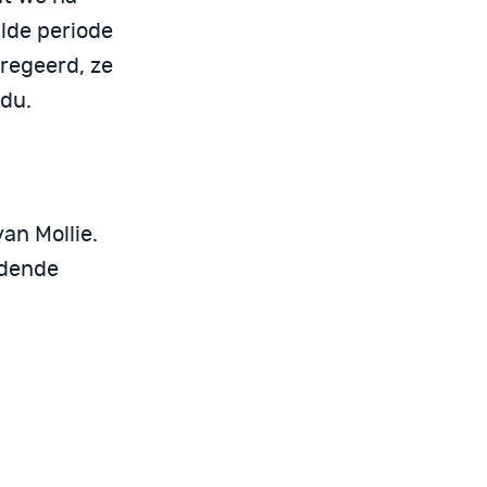
lde periode
regeerd, ze
idu.
an Mollie.
ldende