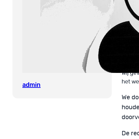
van 
con
zow
Psy
Wij ge
het we
admin
We do
houde
doorv
De re