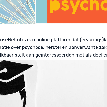
seNet.nl is een online platform dat (ervarings)k
matie over psychose, herstel en aanverwante zak
ikbaar stelt aan geïnteresseerden met als doel e
en steun te bieden, anderzijds een betrouwbare 
dige bron van kennis te zijn.
nvermeldingen
waarderen het als PsychoseNet wordt gebruikt a