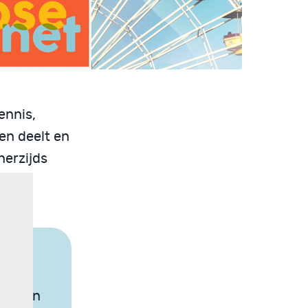
ennis,
en deelt en
nerzijds
en
ls bron