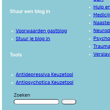
Hulp en
Stuur een blog in
Medici
Naaste
Neurodi
Voorwaarden gastblog
Psycho
Stuur je blog in
Traum
Tools
Verslav
Antidepressiva Keuzetool
Antipsychotica Keuzetool
Zoeken
Zoeken