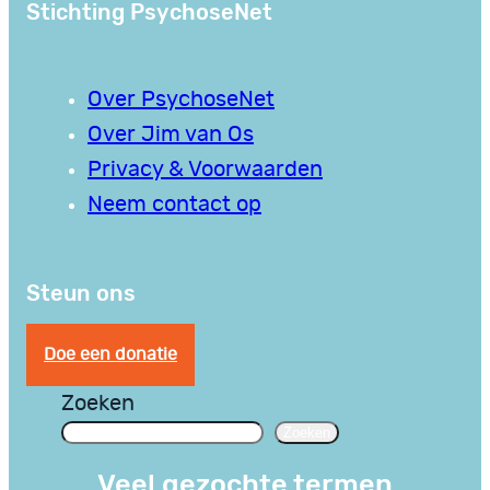
Stichting PsychoseNet
Over PsychoseNet
Over Jim van Os
Privacy & Voorwaarden
Neem contact op
Steun ons
Doe een donatie
Zoeken
Zoeken
Veel gezochte termen