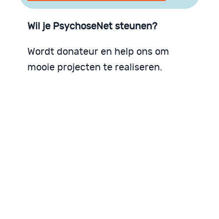
Wil je PsychoseNet steunen?
Wordt donateur en help ons om
mooie projecten te realiseren.
PsychoseNet zoekt donateurs
Steunen is eenvoudig
Een bescheiden donatie maakt al verschil
PsychoseNet zoekt
PsychoseNet steunen
Iedere donatie helpt
donateurs
eenvoudig
Ik doe mee!
Help mee PsychoseNet op te bouwen
Word donateur!