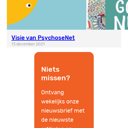
Visie van PsychoseNet
13 december 2021
Niets
missen?
Ontvang
wekelijks onze
nieuwsbrief met
de nieuwste