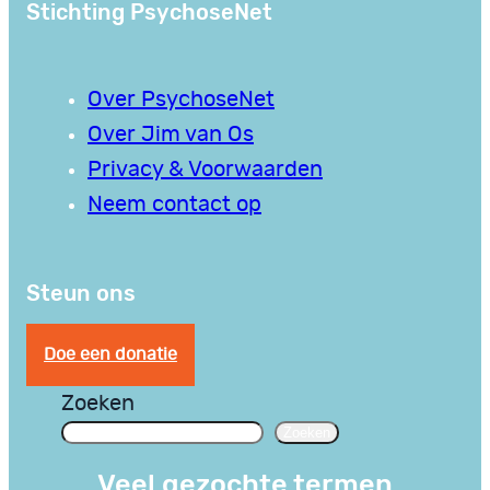
Stichting PsychoseNet
Over PsychoseNet
Over Jim van Os
Privacy & Voorwaarden
Neem contact op
Steun ons
Doe een donatie
Zoeken
Zoeken
Veel gezochte termen