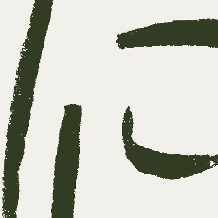
egenstelling tot wat vaak gedacht wordt gaat tr
en over heftige gebeurtenissen zoals seksueel mi
handeling en het meemaken van een geweldsdeli
het ontbreken van zorg, opgroeien in armoede o
tgesteld worden aan ongezonde invloeden van 
orgers, kunnen een stempel achterlaten.
cast over Trauma begrijpen
ze podcast vertellen
Simona Karbouniaris
en
Jim 
hun motivatie om het boek te schrijven.