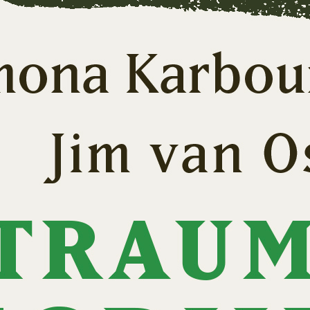
sychose begrijpen in 33 vragen – Jim van Os, Sti
eurodiversiteit begrijpen in 33 vragen – Simona
arbouniaris, Jim van Os
sychedelica begrijpen in 33 vragen – Simona Kar
im van Os
e zijn God niet – Myrrhe van Spronsen, Jim van 
lezen over trauma?
nzichtbare wonden – Kay Douglas | boek
ie je mij? – Hameeda Lakho en Jeroen Wapenaar 
e cirkel doorbroken – Over intergenerationeel tr