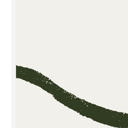
Simona
op zo
van
w
vertr
Meer 