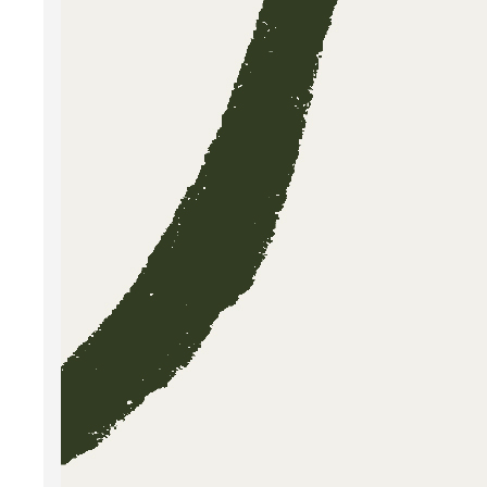
In t
alle
mis
Ook 
bloo
verz
Pod
In de
over 