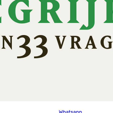
ze pagina
p Facebook
aar je volgers
a whatsapp
Whatsapp