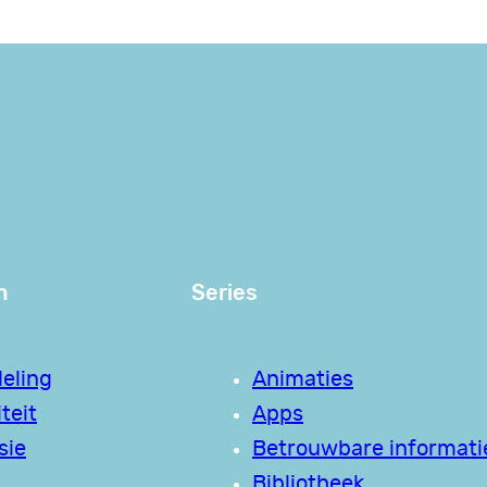
n
Series
eling
Animaties
teit
Apps
sie
Betrouwbare informati
Bibliotheek