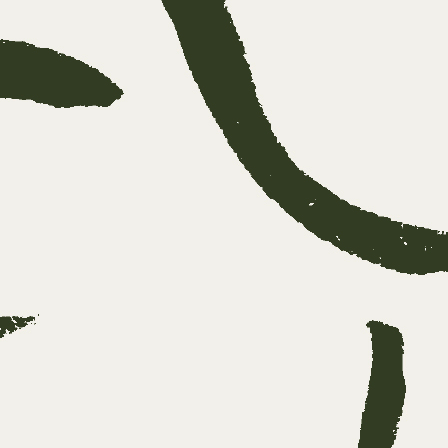
auma niet
sbruik,
ct.
f
onze
van Os