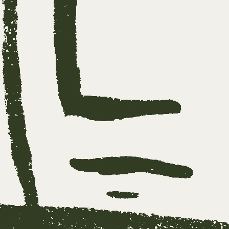
 vertelt over trauma en de innerlijke reis die j
ek naar begrijpen en betekenis, maar ook nieuw
eerbaarheid
en zelfregulatie. Ook. het belang va
ouwen en relationeel werken
komt aan bod.
boeken uit de Kopzorgen reeks