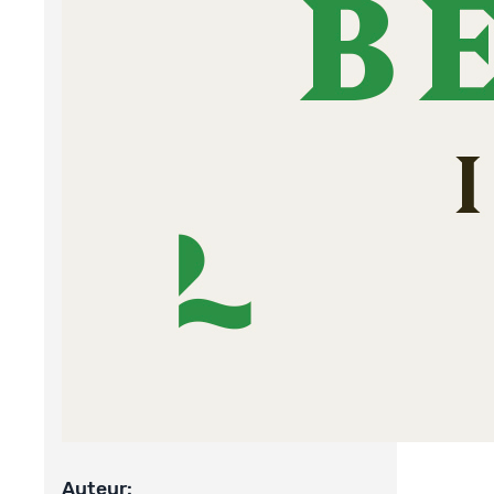
Deel de
Delen o
Tweet n
Deel vi
Auteur: