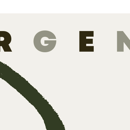
en –
 van
dere
ier
en hebben