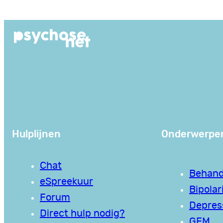
Ga
naar
de
inhoud
Hulplijnen
Onderwerpe
Chat
Behand
eSpreekuur
Bipolari
Forum
Depres
Direct hulp nodig?
GEM