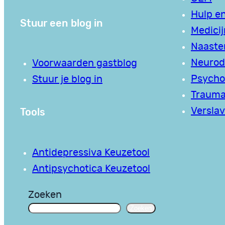
Hulp en
Stuur een blog in
Medici
Naaste
Neurodi
Voorwaarden gastblog
Psycho
Stuur je blog in
Traum
Tools
Verslav
Antidepressiva Keuzetool
Antipsychotica Keuzetool
Zoeken
Zoeken