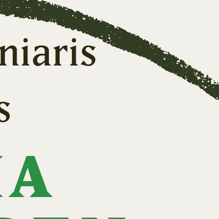
jn Vanheule
bouniatis,
Os
| boek
auma | blog