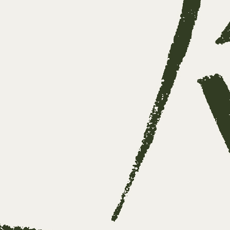
e kunt maken
e bronnen
n