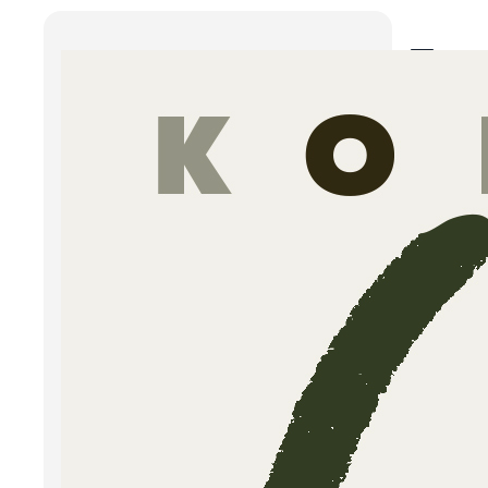
Tra
Sim
Os
Traum
defini
oorza
Traum
op de