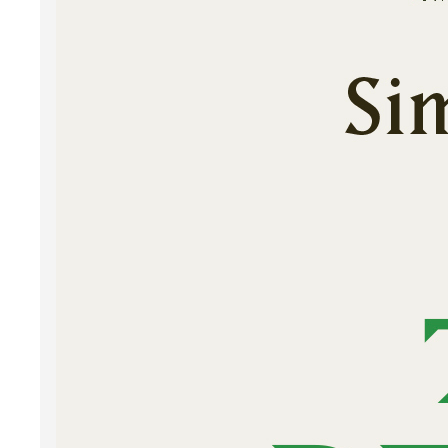
P
N
K
P
J
W
Meer 
O
Z
D