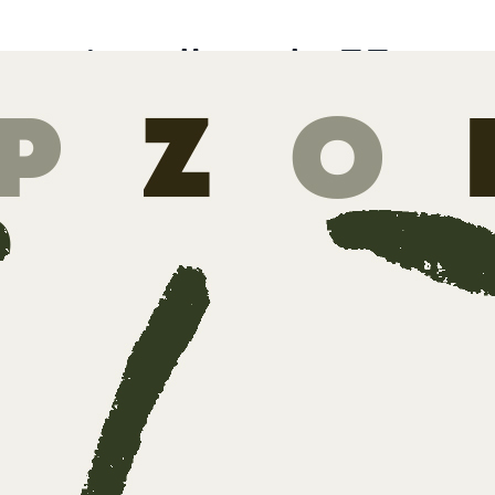
uma begrijpen in 33 vrag
ona Karbouniaris en Jim
a begrijpen in 33 vragen doet recht aan een bre
tie van
trauma
en brengt op een bevattelijke man
ken, behandelingen en
bejegening
samen.
atische gebeurtenissen kunnen enorme effect
 psychische en lichamelijke gezondheid.