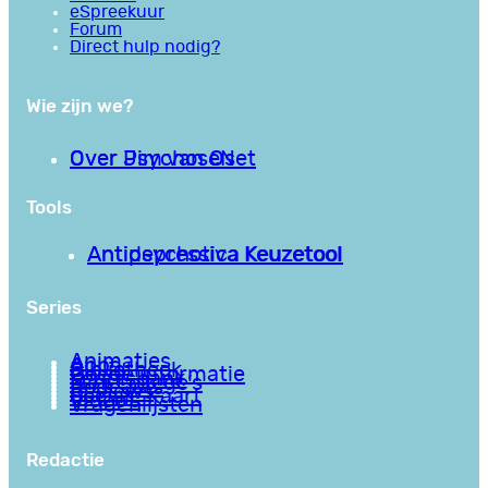
eSpreekuur
Forum
Direct hulp nodig?
Wie zijn we?
Over PsychoseNet
Over Jim van Os
Tools
Antipsychotica Keuzetool
Antidepressiva Keuzetool
Series
Animaties
Apps
Bibliotheek
Goede informatie
Kennisbank
Mini college’s
Podcasts
Reviews
Sociale Kaart
Video’s
Vragenlijsten
Redactie