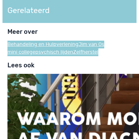
Gerelateerd
Meer over
Behandeling en Hulpverlening
Jim van Os
mini college
psychisch lijden
Zelfherstel
Lees ook