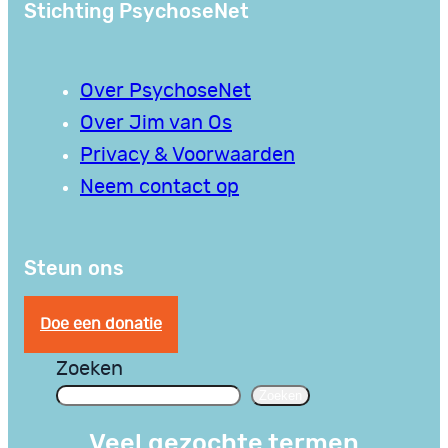
Stichting PsychoseNet
Over PsychoseNet
Over Jim van Os
Privacy & Voorwaarden
Neem contact op
Steun ons
Doe een donatie
Zoeken
Zoeken
Veel gezochte termen