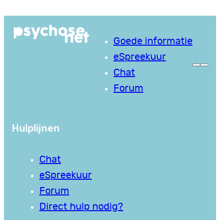
Ga
naar
Goede informatie
de
eSpreekuur
inhoud
Chat
Forum
Hulplijnen
Chat
eSpreekuur
Forum
Direct hulp nodig?