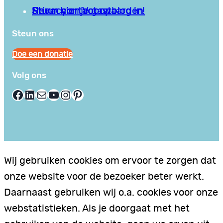
Privacy en Voorwaarden
Stuur hier je gastblog in!
Neem contact op
Steun ons
Doe een donatie
Volg ons
Facebook
LinkedIn
E-mail
YouTube
Instagram
Pinterest
Wij gebruiken cookies om ervoor te zorgen dat
onze website voor de bezoeker beter werkt.
Daarnaast gebruiken wij o.a. cookies voor onze
webstatistieken. Als je doorgaat met het