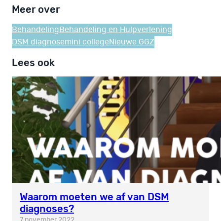
Meer over
Behandeling
Behandeling en Hulpverlening
DSM diagnose
mini college
Nieuwe GGZ
Lees ook
Waarom moeten we af van DSM
diagnoses?
7 november 2022