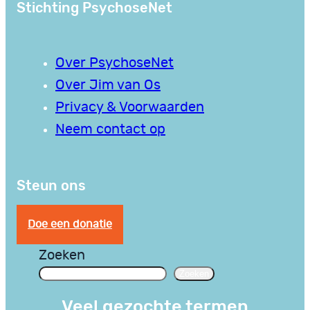
Stichting PsychoseNet
Over PsychoseNet
Over Jim van Os
Privacy & Voorwaarden
Neem contact op
Steun ons
Doe een donatie
Zoeken
Zoeken
Veel gezochte termen