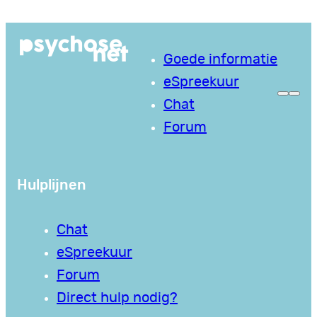
Ga
naar
Goede informatie
de
eSpreekuur
inhoud
Chat
Forum
Hulplijnen
Chat
eSpreekuur
Forum
Direct hulp nodig?