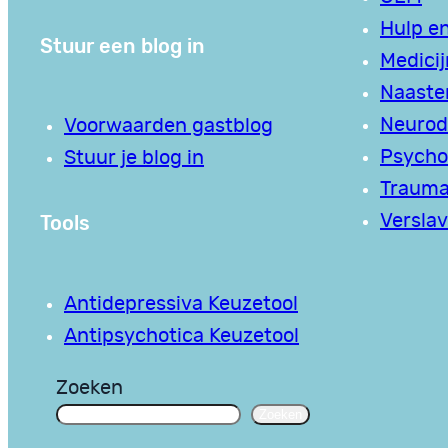
Hulp en
Stuur een blog in
Medici
Naaste
Neurodi
Voorwaarden gastblog
Psycho
Stuur je blog in
Traum
Tools
Verslav
Antidepressiva Keuzetool
Antipsychotica Keuzetool
Zoeken
Zoeken