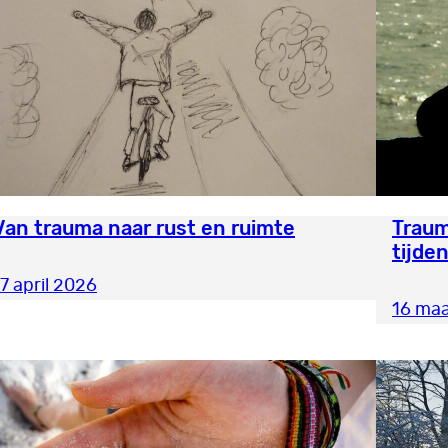
Van trauma naar rust en ruimte
Traum
tijde
17 april 2026
16 maa