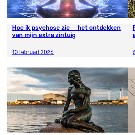
Hoe ik psychose zie — het ontdekken
van mijn extra zintuig
10 februari 2026