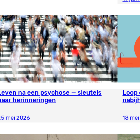
Leven na een psychose — sleutels
Loop 
naar herinneringen
nabij
25 mei 2026
18 mei