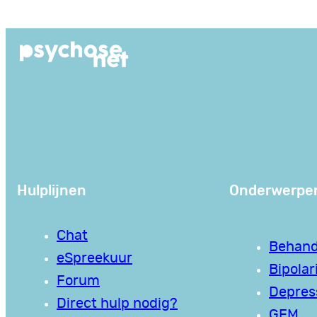
Ga
naar
de
inhoud
Hulplijnen
Onderwerpe
Chat
Behand
eSpreekuur
Bipolari
Forum
Depres
Direct hulp nodig?
GEM