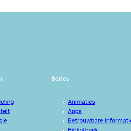
n
Series
eling
Animaties
teit
Apps
sie
Betrouwbare informati
Bibliotheek