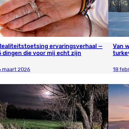
Realiteitstoetsing ervaringsverhaal —
Van w
5 dingen die voor mij echt zijn
turke
6 maart 2026
18 feb