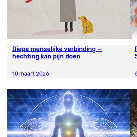
Diepe menselijke verbinding —
hechting kan pijn doen
10 maart 2026