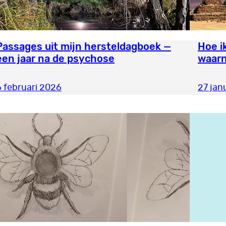
Passages uit mijn hersteldagboek —
Hoe i
een jaar na de psychose
waar
6 februari 2026
27 jan