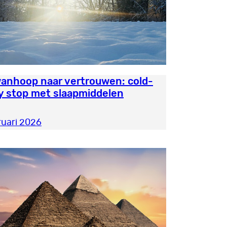
anhoop naar vertrouwen: cold-
y stop met slaapmiddelen
ruari 2026