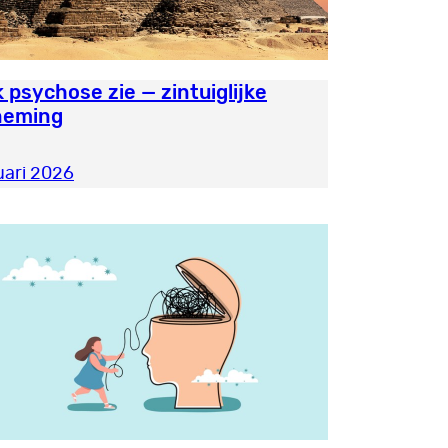
k psychose zie — zintuiglijke
neming
uari 2026