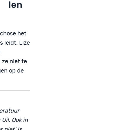
orden
chose het
 leidt. Lize
n
ze niet te
gen op de
teratuur
Uil. Ook in
 niet’ is