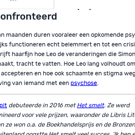
vrienden die met psychose w
onfronteerd
an maanden duren vooraleer een opkomende psy
jks functioneren echt belemmert en tot een crisis
rijft haarfijn hoe Leo de veranderingen die Simo
akt, tracht te vatten. Hoe Leo lang volhoudt om 
n accepteren en hoe ook schaamte en stigma we
ing van iemand met een
psychose
.
pit
debuteerde in 2016 met
Het smelt
. Ze werd
ineerd voor vele prijzen, waaronder de Libris Li
en ze won o.a. de Boekhandelsprijs en de Bronzen 
itenland oogstte Het smelt veel succes. ‘Ik ben er