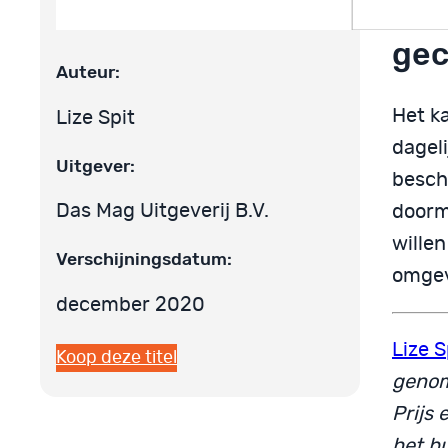
en 
gec
Auteur:
Het k
Lize Spit
dageli
Uitgever:
besch
Das Mag Uitgeverij B.V.
doorma
wille
Verschijningsdatum:
omgev
december 2020
Lize S
Koop deze titel
genom
Prijs 
het bu