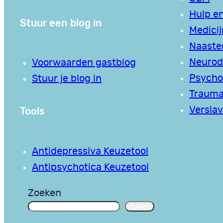
Hulp en
Stuur een blog in
Medici
Naaste
Neurodi
Voorwaarden gastblog
Psycho
Stuur je blog in
Traum
Tools
Verslav
Antidepressiva Keuzetool
Antipsychotica Keuzetool
Zoeken
Zoeken