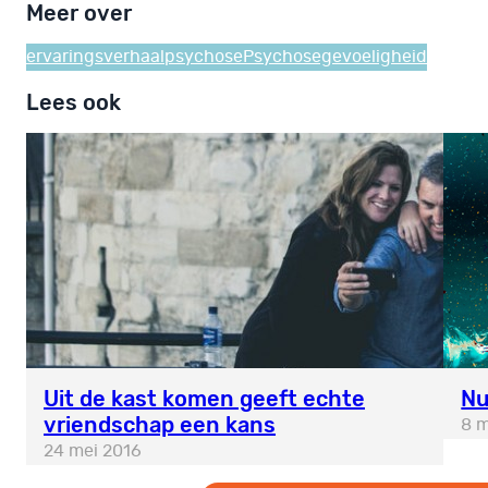
Meer over
ervaringsverhaal
psychose
Psychosegevoeligheid
Lees ook
Uit de kast komen geeft echte
Nu
vriendschap een kans
8 m
24 mei 2016