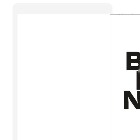
Ik b
Lize S
Brusse
Verbo
anders
de na
Langz
het p
Dit