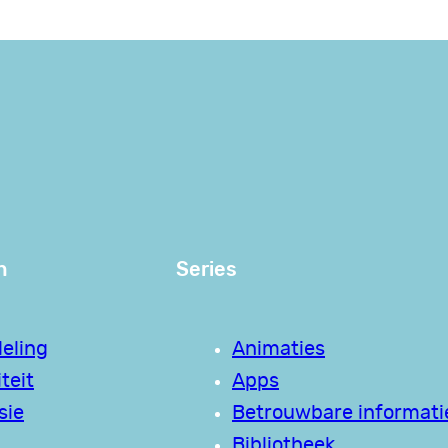
n
Series
eling
Animaties
teit
Apps
sie
Betrouwbare informati
Bibliotheek