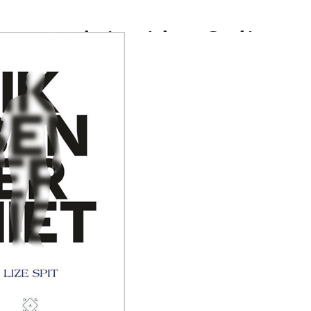
en er niet – Lize Spit
pit schreef het boek Ik ben er niet. Het gaat over
lse Leo, die tien jaar samen is met haar vriend 
nden door een moeizame jeugd, heeft het koppel
 nodig dan elkaar. Tot alles kantelt: Simon komt
cht thuis en lijkt vanaf dat moment iemand ande
aam valt Leo’s minutieus opgebouwde bestaan ui
unt waarop het gevaarlijk wordt.
 boek is een must read voor
fa