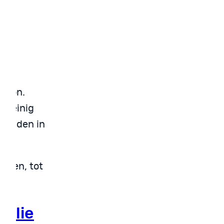
 de
Simon.
 weinig
 midden in
rs.
teen, tot
milie