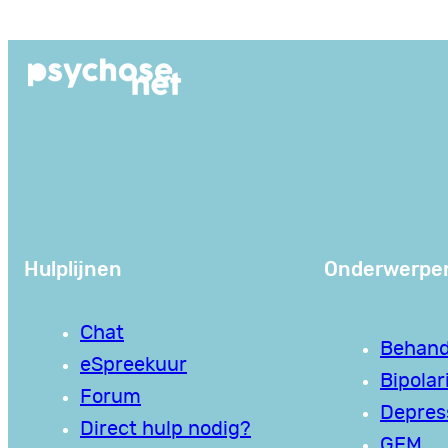
Ga
naar
de
inhoud
Hulplijnen
Onderwerpe
Chat
Behand
eSpreekuur
Bipolari
Forum
Depres
Direct hulp nodig?
GEM