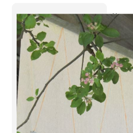
Ik e
“De af
Marijn
“Ik h
‘Ik Er
Hoe
In 200
plezi
gemee