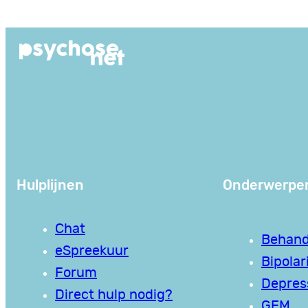
Ga
naar
de
inhoud
Hulplijnen
Onderwerpe
Chat
Behand
eSpreekuur
Bipolari
Forum
Depres
Direct hulp nodig?
GEM