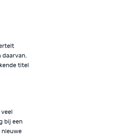
ertelt
n daarvan.
kende titel
 veel
g bij een
n nieuwe