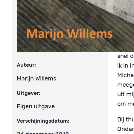
Bip
Door d
vriend
snel d
Auteur:
ik in 
Miche
Marijn Willems
meege
Uitgever:
uit m
om me
Eigen uitgave
Bij th
Verschijningsdatum:
Ondan