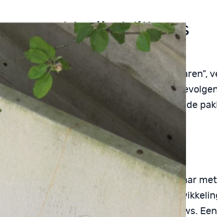
rvaar – Marijn Willems
gelopen jaren heb ik heel veel mogen ervaren”, v
 Willems die leeft met bipolariteit en de gevolge
eb er een gratis boek over geschreven met de pak
vaar’. Hoe ervaar ik?
 ervaar ik?
8 liep mijn leven op rolletjes. Ik had vier jaar met
er als beleidsmedewerker Ruimtelijke Ontwikkelin
nte gewerkt, maar was toe aan iets nieuws. Ee