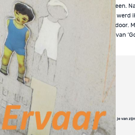
ag in het verschiet. Ook ging ik op reis. Alleen. Na
eze reis liep anders dan gepland. In India werd i
h/ psychotisch. Maar dit had ik zelf niet door. 
 aan de hand. Ik kreeg boodschappen door van ‘G
 allerlei wilde, heftige avonturen mee.
 ervaar – Marijn Willems
Ervaar-samengevoegd_Marijn_Willems
load dit boek gratis
 is benieuwd naar naar jouw mening. Wil je hem laten weten wat je van zij
dan een mailtje naar:
marijn1976@hotmail.com