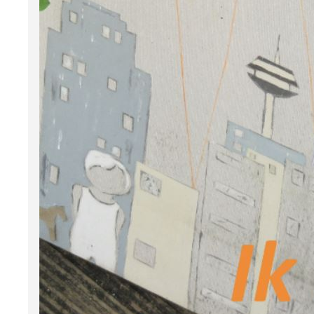
baan l
Maar d
manisc
niets
maakte
Ik
Ik-
Down
Marijn
stuur 