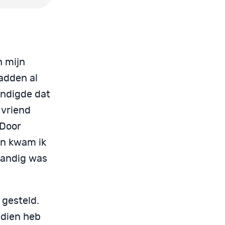
n mijn
hadden al
ondigde dat
 vriend
 Door
en kwam ik
standig was
 gesteld.
sdien heb