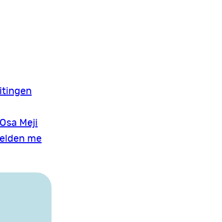
itingen
 Osa Meji
ielden me