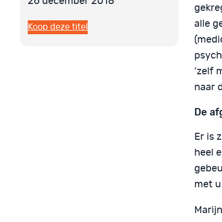
26 december 2018
gekre
alle g
Koop deze titel
(medi
psych
‘zelf 
naar 
De af
Er is 
heel e
gebeur
met u 
Marijn