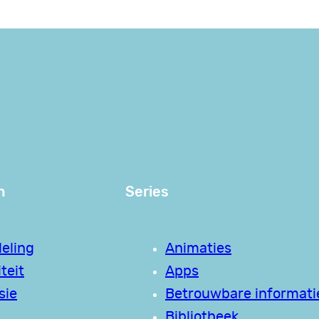
n
Series
eling
Animaties
teit
Apps
sie
Betrouwbare informati
Bibliotheek