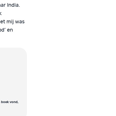
ar India.
k
Met mij was
od’ en
n boek vond,