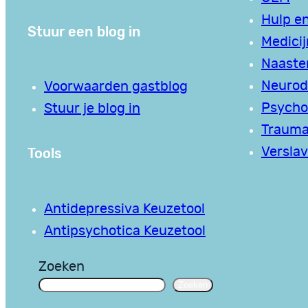
Hulp en
Stuur een blog in
Medici
Naaste
Neurodi
Voorwaarden gastblog
Psycho
Stuur je blog in
Traum
Tools
Verslav
Antidepressiva Keuzetool
Antipsychotica Keuzetool
Zoeken
Zoeken