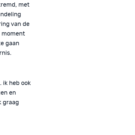
ntremd, met
andeling
ring van de
en moment
te gaan
rnis.
… ik heb ook
gen en
k graag