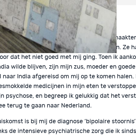
olaire stoornis
e mailtjes die ik vanuit India verstuurde maakte
en, collega’s en familie zich ernstig zorgen. Ze 
oor dat het niet goed met mij ging. Toen ik aank
India wilde blijven, zijn mijn zus, moeder en goede
l naar India afgereisd om mij op te komen halen.
smokkelde medicijnen in mijn eten te verstopp
ijn psychose, en begreep ik gelukkig dat het ver
e terug te gaan naar Nederland.
uiskomst is bij mij de diagnose ‘bipolaire stoornis’
ks de intensieve psychiatrische zorg die ik sind