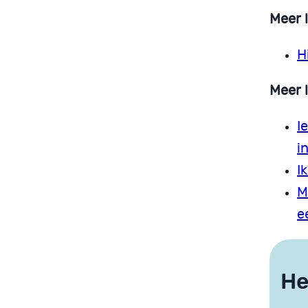
Meer 
H
Meer 
I
i
I
M
e
He