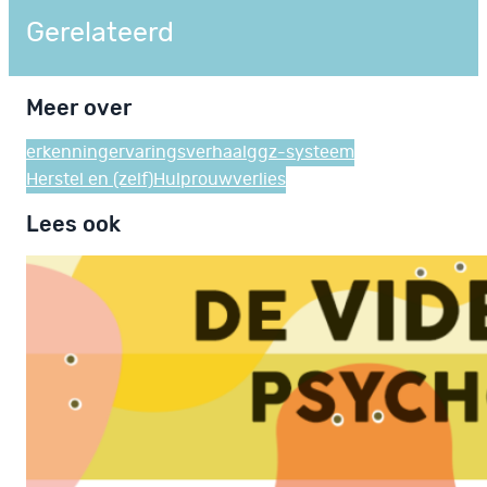
Gerelateerd
Meer over
erkenning
ervaringsverhaal
ggz-systeem
Herstel en (zelf)Hulp
rouw
verlies
Lees ook