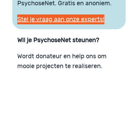
PsychoseNet. Gratis en anoniem.
Stel je vraag aan onze experts!
Wil je PsychoseNet steunen?
Wordt donateur en help ons om
mooie projecten te realiseren.
PsychoseNet zoekt donateurs
Steunen is eenvoudig
Een bescheiden donatie maakt al verschil
PsychoseNet zoekt
PsychoseNet steunen
Iedere donatie helpt