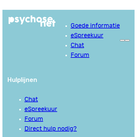
Ga
naar
Goede informatie
de
eSpreekuur
inhoud
Chat
Forum
Hulplijnen
Chat
eSpreekuur
Forum
Direct hulp nodig?