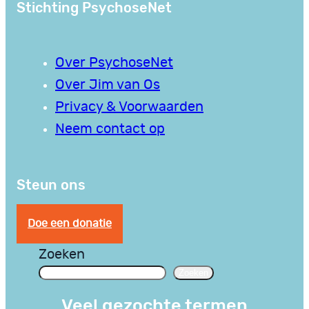
Stichting PsychoseNet
Over PsychoseNet
Over Jim van Os
Privacy & Voorwaarden
Neem contact op
Steun ons
Doe een donatie
Zoeken
Zoeken
Veel gezochte termen