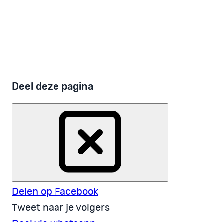
donateurs
eenvoudig
Ik doe mee!
Help mee PsychoseNet op te bouwen
Word donateur!
Deel deze pagina
Delen op Facebook
Tweet naar je volgers