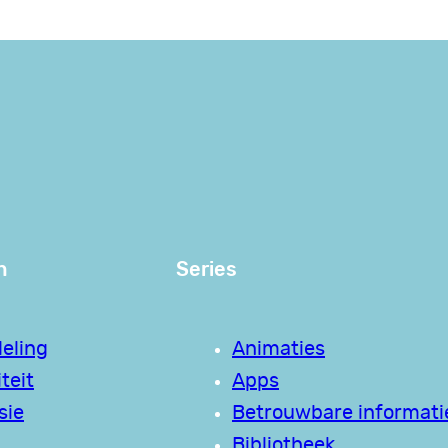
n
Series
eling
Animaties
teit
Apps
sie
Betrouwbare informati
Bibliotheek