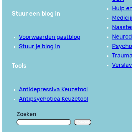
Hulp en
Stuur een blog in
Medici
Naaste
Neurodi
Voorwaarden gastblog
Psycho
Stuur je blog in
Traum
Tools
Verslav
Antidepressiva Keuzetool
Antipsychotica Keuzetool
Zoeken
Zoeken