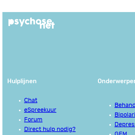
Ga
naar
de
inhoud
Hulplijnen
Onderwerpe
Chat
Behand
eSpreekuur
Bipolari
Forum
Depres
Direct hulp nodig?
GEM