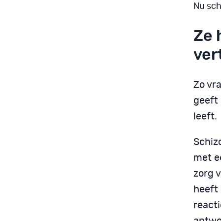
Nu sch
Ze 
ver
Zo vra
geeft 
leeft.
Schizo
met 
zorg v
heeft 
reacti
antwo