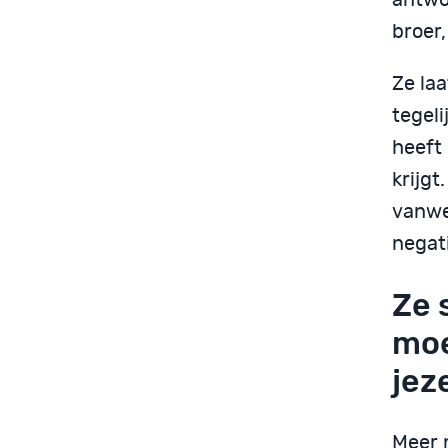
broer,
Ze laa
tegeli
heeft 
krijgt
vanwe
negat
Ze 
moe
jez
Meer 