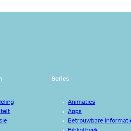
n
Series
eling
Animaties
teit
Apps
sie
Betrouwbare informati
Bibliotheek