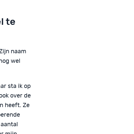
l te
 Zijn naam
 nog wel
ar sta ik op
 ook over de
n heeft. Ze
roerende
 aantal
r mijn