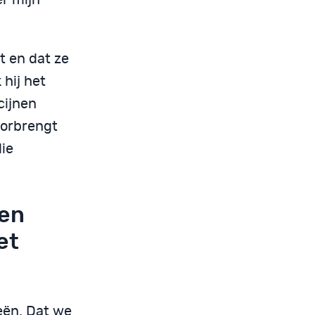
ft en dat ze
 hij het
cijnen
doorbrengt
die
den
et
eën. Dat we