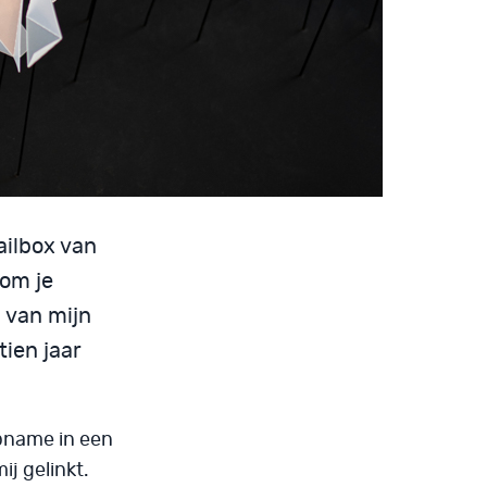
ailbox van
rom je
 van mijn
tien jaar
opname in een
ij gelinkt.