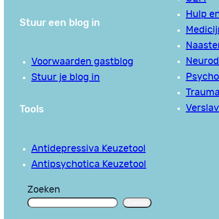
Hulp en
Stuur een blog in
Medici
Naaste
Neurodi
Voorwaarden gastblog
Psycho
Stuur je blog in
Traum
Tools
Verslav
Antidepressiva Keuzetool
Antipsychotica Keuzetool
Zoeken
Zoeken