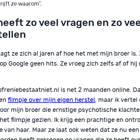
rijft ze waarom”.
heeft zo veel vragen en zo vee
tellen
agt ze zich al jaren af hoe het met mijn broer is.
op Google geen hits. Ze vroeg zich zelfs af of hij
freniebestaatniet.nl is net 2 maanden online. Da
een
filmpje over mijn eigen herstel
, maar ik vertel
oor mijn broer die ernstige psychotische klachte
het filmpje gezien. Ik krijg een prachtige en ont
e van haar. Maar ze laat ook weten dat ze nu een
orden heeft gekregen op vragen die ze heeft ove