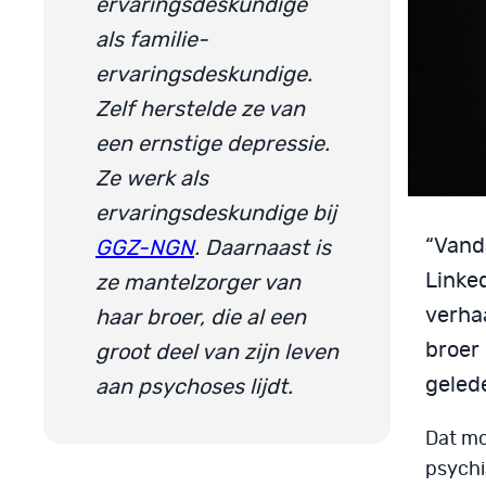
ervaringsdeskundige
als familie-
ervaringsdeskundige.
Zelf herstelde ze van
een ernstige depressie.
Ze werk als
ervaringsdeskundige bij
“Vanda
GGZ-NGN
. Daarnaast is
Linke
ze mantelzorger van
verhaa
haar broer, die al een
broer 
groot deel van zijn leven
geled
aan psychoses lijdt.
Dat mo
psychia