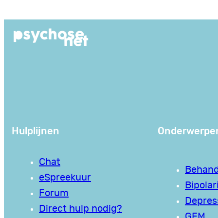
Ga
naar
de
inhoud
Hulplijnen
Onderwerpe
Chat
Behand
eSpreekuur
Bipolari
Forum
Depres
Direct hulp nodig?
GEM