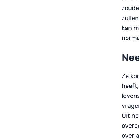
zoude
zullen
kan mi
norma
Nee
Ze ko
heeft,
leven
vragen
Uit he
overe
over 