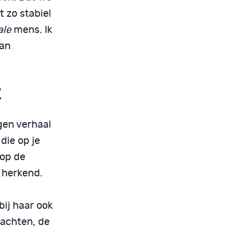
 zo stabiel
ale
mens. Ik
dan
Z
gen verhaal
die op je
op de
 herkend.
ij haar ook
achten, de