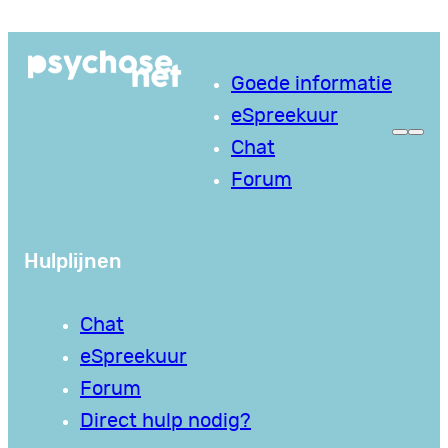
Ga
naar
Goede informatie
de
eSpreekuur
inhoud
Chat
Forum
Hulplijnen
Chat
eSpreekuur
Forum
Direct hulp nodig?