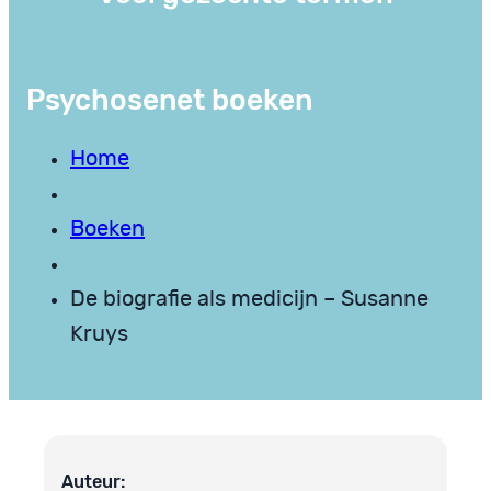
Psychosenet boeken
Home
Boeken
De biografie als medicijn – Susanne
Kruys
Auteur: