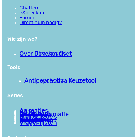
Chatten
eSpreekuur
Forum
Direct hulp nodig?
Wie zijn we?
Over PsychoseNet
Over Jim van Os
Tools
Antipsychotica Keuzetool
Antidepressiva Keuzetool
Series
Animaties
Apps
Bibliotheek
Goede informatie
Kennisbank
Mini college’s
Podcasts
Reviews
Sociale Kaart
Video’s
Vragenlijsten