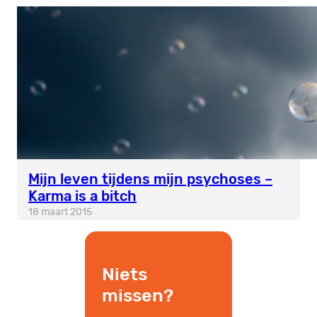
Mijn leven tijdens mijn psychoses –
Karma is a bitch
18 maart 2015
Niets
missen?