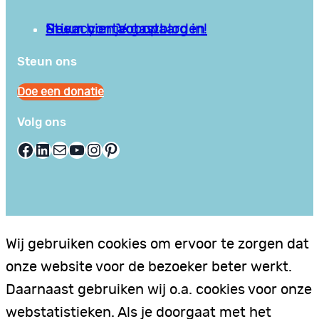
Privacy en Voorwaarden
Stuur hier je gastblog in!
Neem contact op
Steun ons
Doe een donatie
Volg ons
Facebook
LinkedIn
E-mail
YouTube
Instagram
Pinterest
Wij gebruiken cookies om ervoor te zorgen dat
onze website voor de bezoeker beter werkt.
Daarnaast gebruiken wij o.a. cookies voor onze
webstatistieken. Als je doorgaat met het