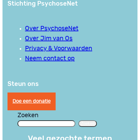
Stichting PsychoseNet
Over PsychoseNet
Over Jim van Os
Privacy & Voorwaarden
Neem contact op
Steun ons
Doe een donatie
Zoeken
Zoeken
Veel gezochte termen