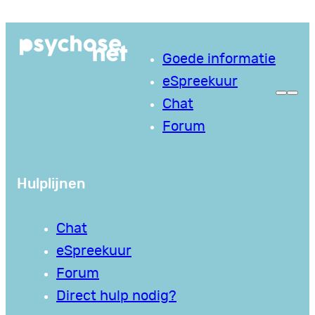
Ga
naar
Goede informatie
de
eSpreekuur
inhoud
Chat
Forum
Hulplijnen
Chat
eSpreekuur
Forum
Direct hulp nodig?