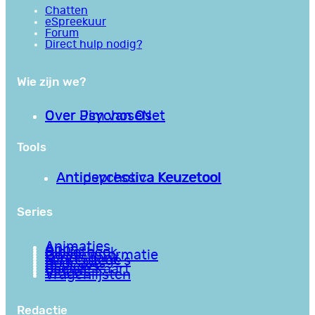
Chatten
eSpreekuur
Forum
Direct hulp nodig?
Wie zijn we?
Over PsychoseNet
Over Jim van Os
Tools
Antipsychotica Keuzetool
Antidepressiva Keuzetool
Series
Animaties
Apps
Bibliotheek
Goede informatie
Kennisbank
Mini college’s
Podcasts
Reviews
Sociale Kaart
Video’s
Vragenlijsten
Redactie