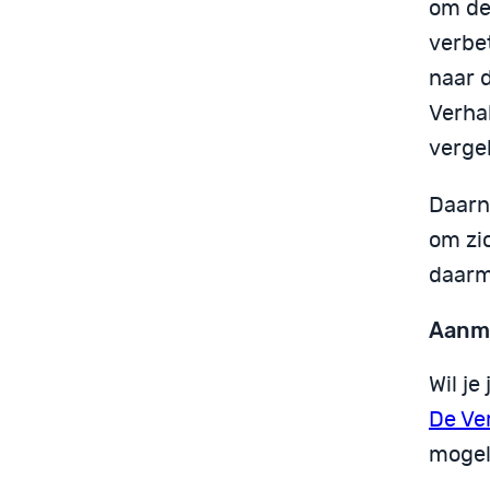
om de
verbe
naar 
Verhal
verge
Daarn
om zi
daarm
Aanme
Wil j
De Ve
mogel