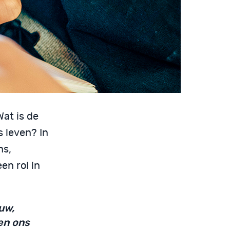
Wat is de
 leven? In
ns,
een rol in
uw,
en ons