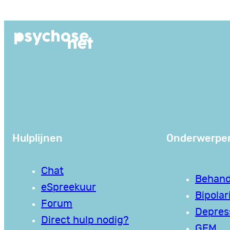
Ga
naar
de
inhoud
Hulplijnen
Onderwerpe
Chat
Behand
eSpreekuur
Bipolari
Forum
Depres
Direct hulp nodig?
GEM