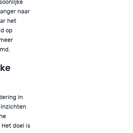
soonlijke
vanger naar
ar het
id op
 meer
emd.
jke
dering in
 inzichten
che
Het doel is