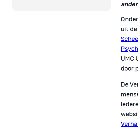
ander
Onder
uit de
Schee
Psych
UMC U
door 
De Ve
mense
Iedere
websi
Verha