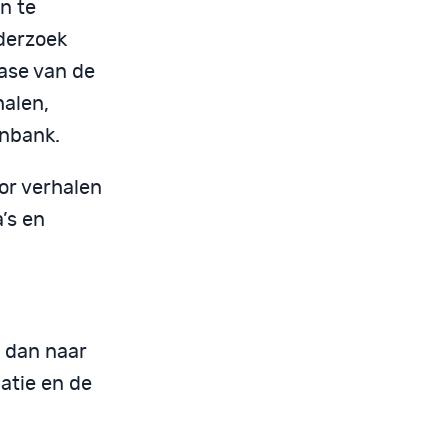
n te
nderzoek
ase van de
halen,
enbank.
or verhalen
’s en
a dan naar
matie en de