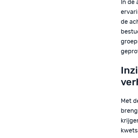
In de 
ervar
de ac
bestu
groep
gepro
Inz
ver
Met d
breng
krijg
kwets