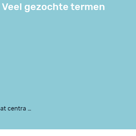
Veel gezochte termen
at centra …