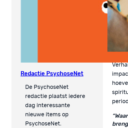
Verhal
Redactie PsychoseNet
impac
hoeve
De PsychoseNet
spirit
redactie plaatst iedere
period
dag interessante
nieuwe items op
“Waar
breng
PsychoseNet.