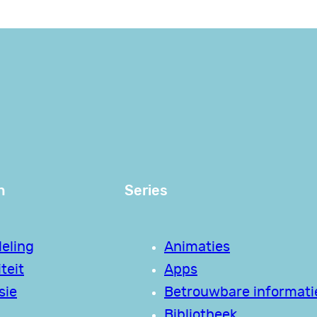
n
Series
eling
Animaties
teit
Apps
sie
Betrouwbare informati
Bibliotheek