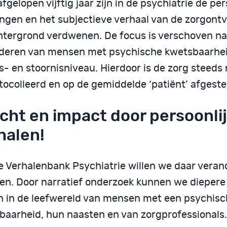
afgelopen vijftig jaar zijn in de psychiatrie de per
ingen en het subjectieve verhaal van de zorgont
htergrond verdwenen. De focus is verschoven na
deren van mensen met psychische kwetsbaarhe
s- en stoornisniveau. Hierdoor is de zorg steeds
tocolleerd en op de gemiddelde ‘patiënt’ afgest
icht en impact door persoonli
halen!
e Verhalenbank Psychiatrie willen we daar veran
en. Door narratief onderzoek kunnen we diepere
en in de leefwereld van mensen met een psychis
baarheid, hun naasten en van zorgprofessionals. 