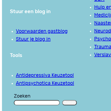
Hulp en
Stuur een blog in
Medici
Naaste
Neurodi
Voorwaarden gastblog
Psycho
Stuur je blog in
Traum
Tools
Verslav
Antidepressiva Keuzetool
Antipsychotica Keuzetool
Zoeken
Zoeken