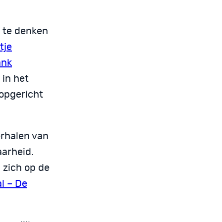
g te denken
tje
ank
 in het
opgericht
erhalen van
arheid.
 zich op de
l – De