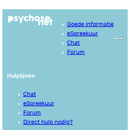
Ga
naar
Goede informatie
de
eSpreekuur
inhoud
Chat
Forum
Hulplijnen
Chat
eSpreekuur
Forum
Direct hulp nodig?