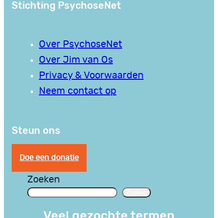
Stichting PsychoseNet
Over PsychoseNet
Over Jim van Os
Privacy & Voorwaarden
Neem contact op
Steun ons
Doe een donatie
Zoeken
Zoeken
Veel gezochte termen