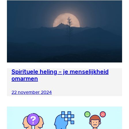
Spirituele heling – je menselijkheid
omarmen
22 november 2024