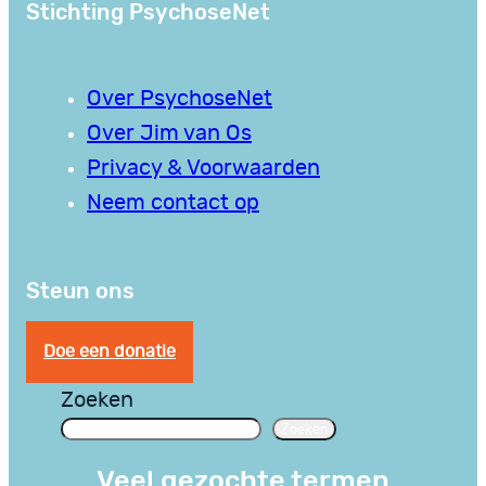
Stichting PsychoseNet
Over PsychoseNet
Over Jim van Os
Privacy & Voorwaarden
Neem contact op
Steun ons
Doe een donatie
Zoeken
Zoeken
Veel gezochte termen