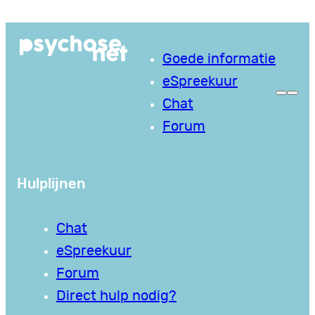
Ga
naar
Goede informatie
de
eSpreekuur
inhoud
Chat
Forum
Hulplijnen
Chat
eSpreekuur
Forum
Direct hulp nodig?