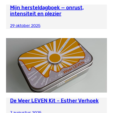
Mijn hersteldagboek — onrust,
intensiteit en plezier
29 oktober 2025
De Weer LEVEN Kit – Esther Verhoek
7 augustus 2025