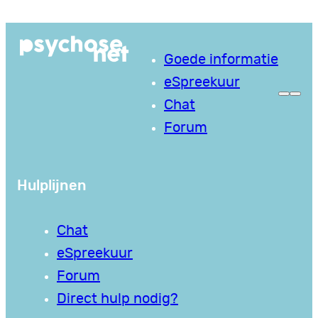
Ga
naar
Goede informatie
de
eSpreekuur
inhoud
Chat
Forum
Hulplijnen
Chat
eSpreekuur
Forum
Direct hulp nodig?