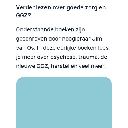
Verder lezen over goede zorg en
GGZ?
Onderstaande boeken zijn
geschreven door hoogleraar Jim
van Os. In deze eerlijke boeken lees
je meer over psychose, trauma, de
nieuwe GGZ, herstel en veel meer.
Trauma begrijpen
We zijn God niet
Psychose begrijpen
Neurodiversiteit
Neurodiversiteit
begrijpen
begrijpen