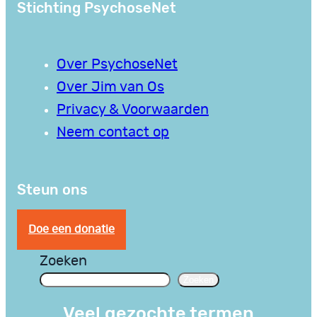
Stichting PsychoseNet
Over PsychoseNet
Over Jim van Os
Privacy & Voorwaarden
Neem contact op
Steun ons
Doe een donatie
Zoeken
Zoeken
Veel gezochte termen