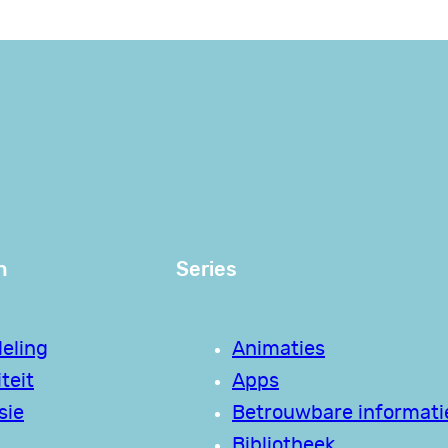
n
Series
eling
Animaties
teit
Apps
sie
Betrouwbare informati
Bibliotheek