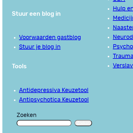
Hulp en
Stuur een blog in
Medici
Naaste
Neurodi
Voorwaarden gastblog
Psycho
Stuur je blog in
Traum
Tools
Verslav
Antidepressiva Keuzetool
Antipsychotica Keuzetool
Zoeken
Zoeken