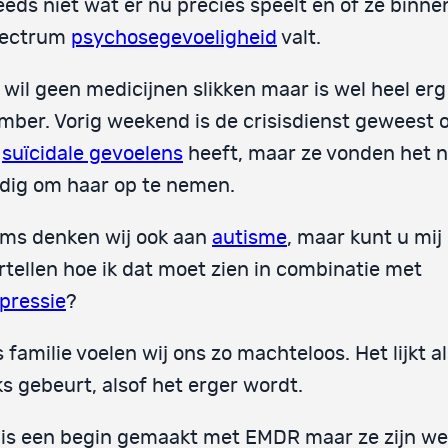
eeds niet wat er nu precies speelt en of ze binne
ectrum
psychosegevoeligheid
valt.
 wil geen medicijnen slikken maar is wel heel erg
mber. Vorig weekend is de crisisdienst geweest
e
suïcidale gevoelens
heeft, maar ze vonden het n
dig om haar op te nemen.
ms denken wij ook aan
autisme
, maar kunt u mij
rtellen hoe ik dat moet zien in combinatie met
pressie
?
s familie voelen wij ons zo machteloos. Het lijkt al
ks gebeurt, alsof het erger wordt.
 is een begin gemaakt met EMDR maar ze zijn we