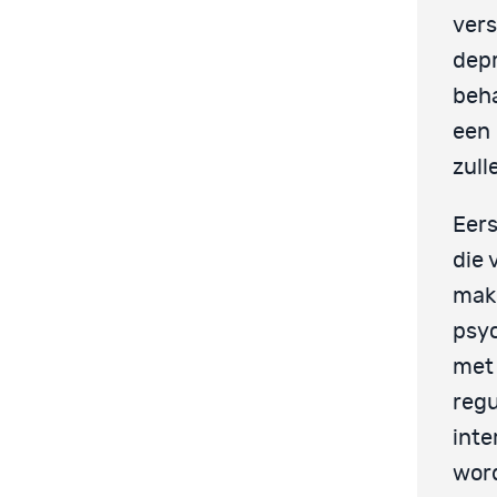
vers
depr
beha
een 
zull
Eers
die 
makk
psyc
met 
regu
inte
word