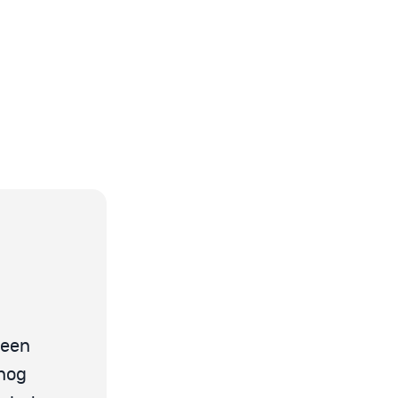
 een
 nog