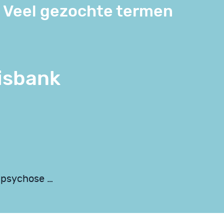
Veel gezochte termen
isbank
f psychose …