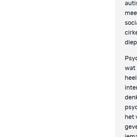
auti
meer
soci
cirk
diep
Psyc
wat 
heel
inte
denk
psyc
het 
geve
iema