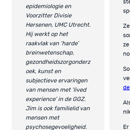
st
epidemiologie en
sp
Voorzitter Divisie
Hersenen, UMC Utrecht.
Ze
Hij werkt op het
so
raakvlak van ‘harde’
z
breinwetenschap,
no
gezondheidszorgonderz
So
oek, kunst en
ve
subjectieve ervaringen
de
van mensen met ‘lived
experience’ in de GGZ.
Al
Jim is ook familielid van
ni
mensen met
psychosegevoeligheid.
Er