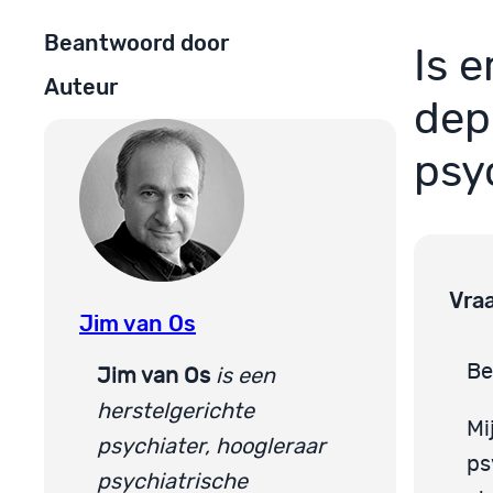
Beantwoord door
Is 
Auteur
dep
psy
Vra
Jim van Os
Be
Jim van Os
is een
herstelgerichte
Mi
psychiater, hoogleraar
ps
psychiatrische