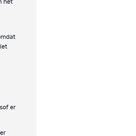
n het
 omdat
iet
sof er
er