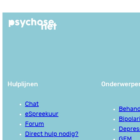
Ga
naar
de
inhoud
Hulplijnen
Onderwerpe
Chat
Behand
eSpreekuur
Bipolari
Forum
Depres
Direct hulp nodig?
GEM