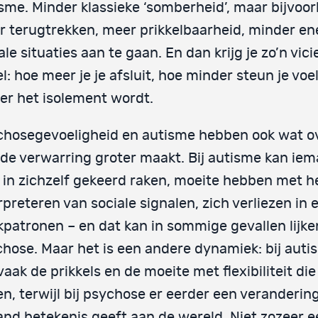
sme. Minder klassieke ‘somberheid’, maar bijvoo
 terugtrekken, meer prikkelbaarheid, minder en
ale situaties aan te gaan. En dan krijg je zo’n vic
el: hoe meer je je afsluit, hoe minder steun je voe
er het isolement wordt.
hosegevoeligheid en autisme hebben ook wat ov
de verwarring groter maakt. Bij autisme kan ie
 in zichzelf gekeerd raken, moeite hebben met h
rpreteren van sociale signalen, zich verliezen in 
patronen – en dat kan in sommige gevallen lijke
hose. Maar het is een andere dynamiek: bij autis
vaak de prikkels en de moeite met flexibiliteit di
n, terwijl bij psychose er eerder een verandering
nd betekenis geeft aan de wereld. Niet zozeer e