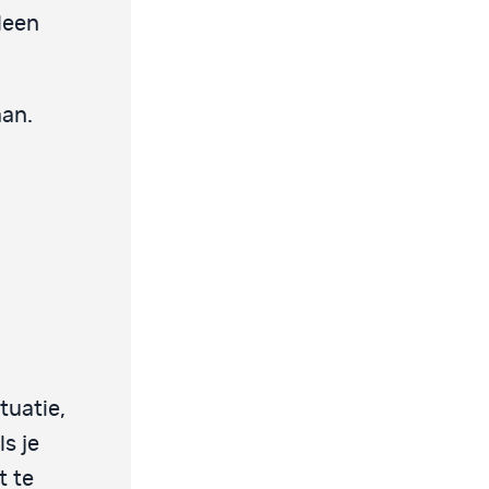
leen
aan.
tuatie,
s je
t te