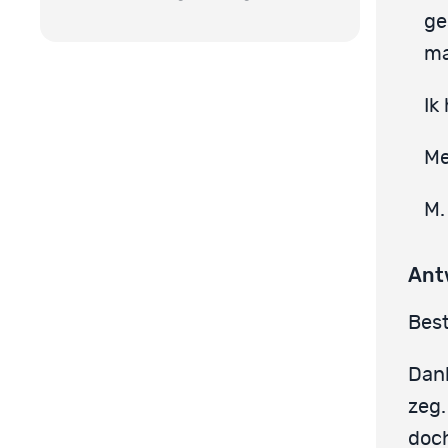
ge
ma
Ik
Me
M.
Ant
Best
Dank
zeg.
doch