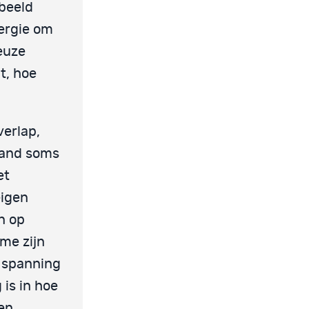
rbeeld
ergie om
ieuze
lt, hoe
erlap,
mand soms
et
eigen
n op
me zijn
e spanning
 is in hoe
en