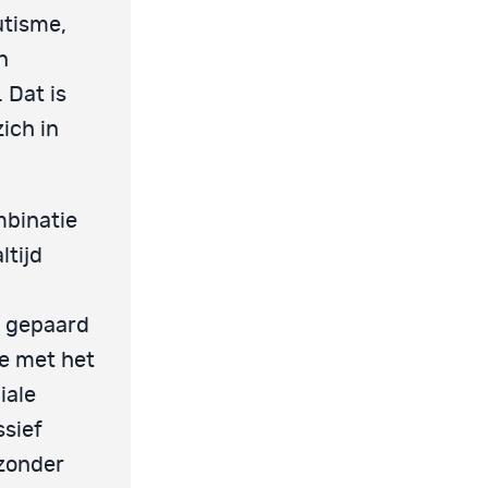
utisme,
n
 Dat is
ich in
mbinatie
ltijd
k gepaard
te met het
iale
ssief
 zonder