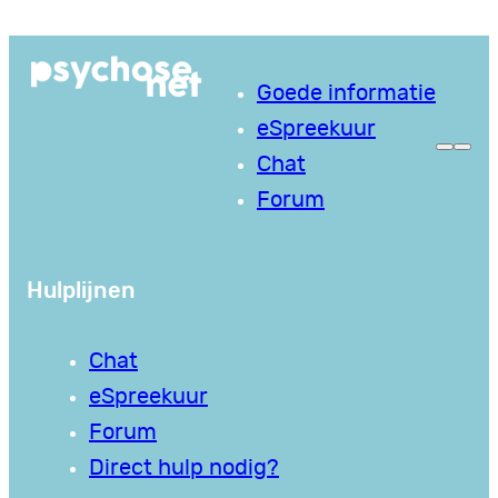
Ga
naar
Goede informatie
de
eSpreekuur
inhoud
Chat
Forum
Hulplijnen
Chat
eSpreekuur
Forum
Direct hulp nodig?