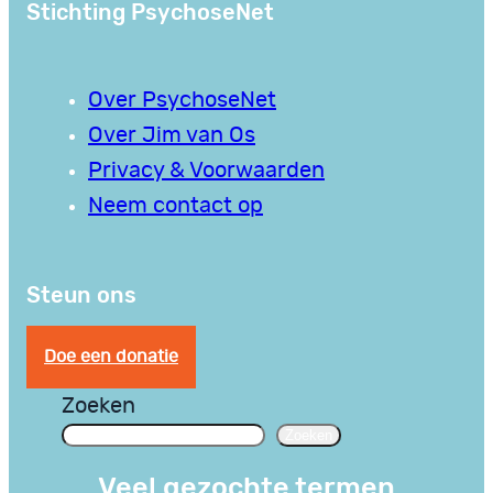
Stichting PsychoseNet
Over PsychoseNet
Over Jim van Os
Privacy & Voorwaarden
Neem contact op
Steun ons
Doe een donatie
Zoeken
Zoeken
Veel gezochte termen