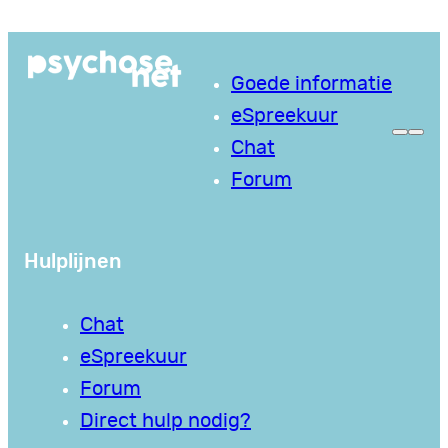
Ga
naar
Goede informatie
de
eSpreekuur
inhoud
Chat
Forum
Hulplijnen
Chat
eSpreekuur
Forum
Direct hulp nodig?