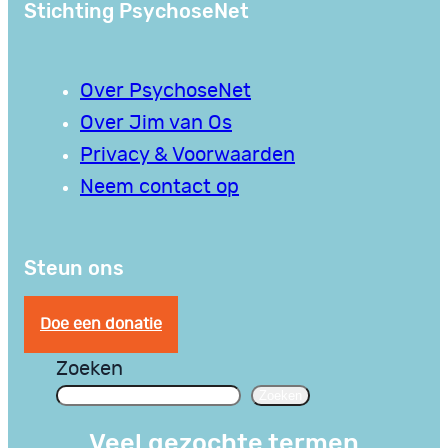
Stichting PsychoseNet
Over PsychoseNet
Over Jim van Os
Privacy & Voorwaarden
Neem contact op
Steun ons
Doe een donatie
Zoeken
Zoeken
Veel gezochte termen