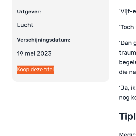
Uitgever:
‘Vijf-
Lucht
‘Toch 
Verschijningsdatum:
‘Dan g
trauma
19 mei 2023
begele
Koop deze titel
die na
‘Ja, i
nog k
Tip
Medic