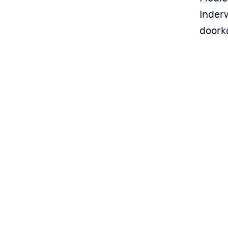
Inderw
doork