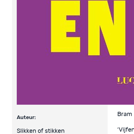
antwoo
‘Zal i
‘Graa
‘Twint
‘Meer.
‘Derti
‘Helaa
Bram k
Auteur:
‘Vijfe
Slikken of stikken