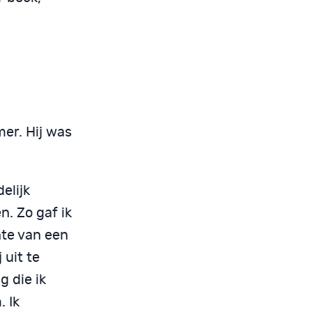
er. Hij was
elijk
n. Zo gaf ik
nte van een
 uit te
g die ik
. Ik