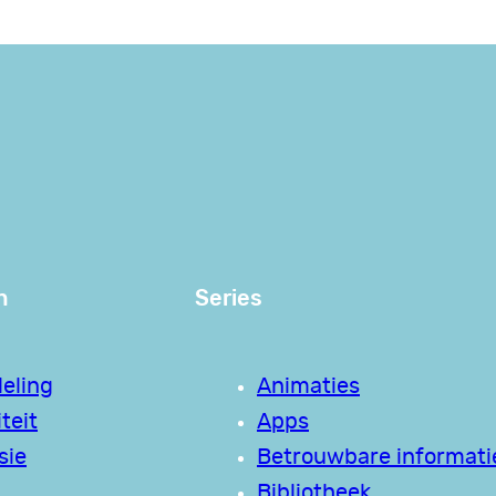
n
Series
eling
Animaties
teit
Apps
sie
Betrouwbare informati
Bibliotheek