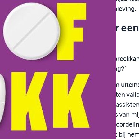
een onderbelicht probleem in onze samenleving.
es wat je moet weten over een
icijnverslaving
en dag kwam Bram langs bij mij in mijn spreekkam
ief en vroeg: ‘hoeveel gebruik je nu per dag?’
se Vlaamse apotheekhouders hadden hem uiteind
meerd gebeld toen ik steken begon te laten valle
ortingspasje van de ene apotheek aan de assiste
. Ik was niet alert genoeg meer. In plaats van mij
ren, was mijn vriend zachtmoedig. De veroordelin
ijzelf in petto had, speelde kennelijk niet bij hem