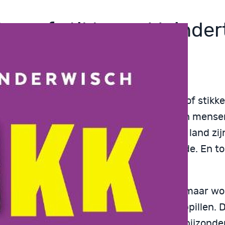
kken of stikken – Meinder
erwisch
rt Inderwisch schreef het boek Slikken of stikke
ven de afgelopen jaren honderdduizenden mense
ving aan pijnstillers (opiaten). Ook in ons land zi
ingstabletten de oorzaak van veel ellende. En to
ijnverslaving weinig aandacht.
ert Inderwisch is verslavingstherapeut, maar wor
t een ernstige afhankelijkheid van slaappillen. D
atie maakt van ‘Slikken of stikken’ een bijzonde