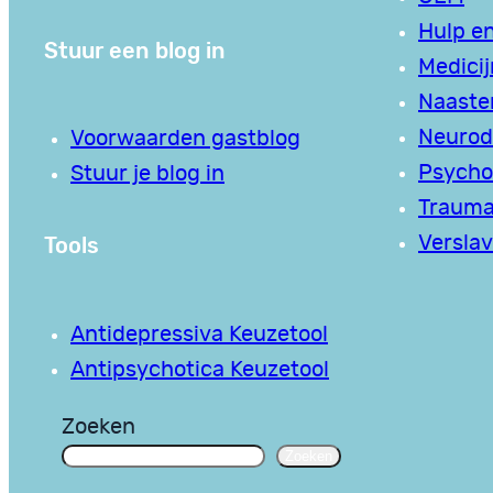
Hulp en
Stuur een blog in
Medici
Naaste
Neurodi
Voorwaarden gastblog
Psycho
Stuur je blog in
Traum
Tools
Verslav
Antidepressiva Keuzetool
Antipsychotica Keuzetool
Zoeken
Zoeken