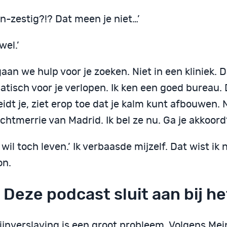
en-zestig?!? Dat meen je niet…’
wel.’
aan we hulp voor je zoeken. Niet in een kliniek. D
tisch voor je verlopen. Ik ken een goed bureau. 
idt je, ziet erop toe dat je kalm kunt afbouwen. 
chtmerrie van Madrid. Ik bel ze nu. Ga je akkoord
k wil toch leven.’ Ik verbaasde mijzelf. Dat wist ik 
on.
! Deze podcast sluit aan bij h
ijnverslaving is een groot probleem. Volgens Mei