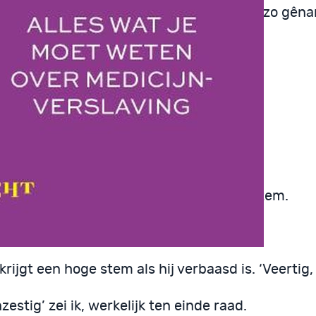
rdde: ‘ik durf het niet te zeggen. Het is zo gênan
k ernaar raden?’, vroeg hij.
g’, antwoordde ik naar waarheid.
ig?’
 Veel meer.’
g?’ De verbazing klom langzaam in zijn stem.
s, meer.’
rijgt een hoge stem als hij verbaasd is. ‘Veertig,
nzestig’ zei ik, werkelijk ten einde raad.