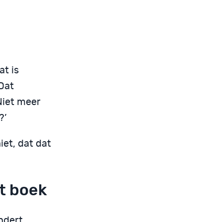
at is
Dat
Niet meer
?’
niet, dat dat
et boek
ndert