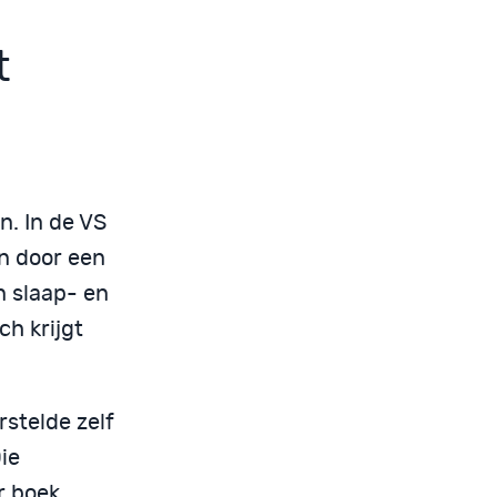
t
n. In de VS
n door een
jn slaap- en
ch krijgt
stelde zelf
ie
r boek,