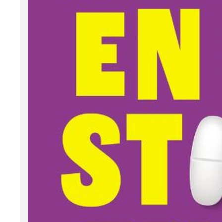
over 
All
med
‘Op e
heel l
Diver
gealar
het k
andere
foete
voor m