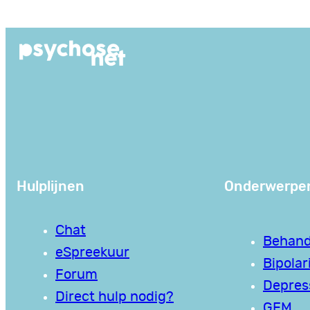
Ga
naar
de
inhoud
Hulplijnen
Onderwerpe
Chat
Behand
eSpreekuur
Bipolari
Forum
Depres
Direct hulp nodig?
GEM