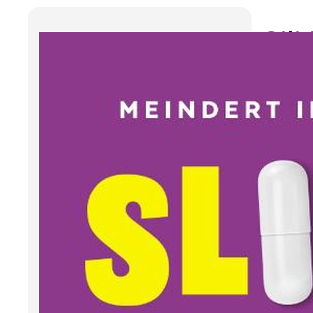
Sli
Ind
Meinde
stier
versla
kalmer
medic
Meind
ook me
combin