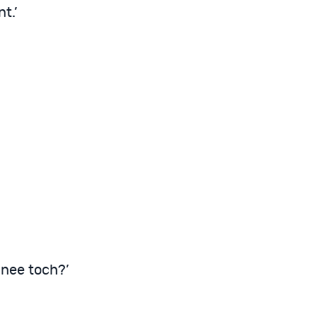
t.’
 nee toch?’