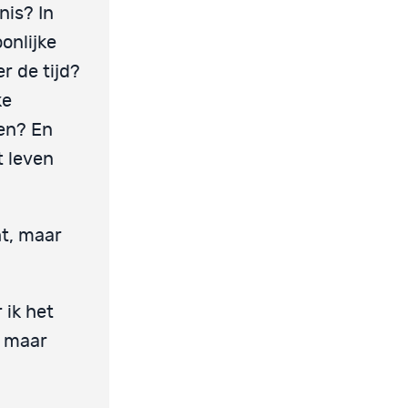
nis? In
onlijke
r de tijd?
ke
len? En
t leven
ht, maar
 ik het
d maar