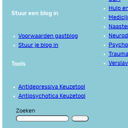
Hulp en
Stuur een blog in
Medici
Naaste
Neurodi
Voorwaarden gastblog
Psycho
Stuur je blog in
Traum
Tools
Verslav
Antidepressiva Keuzetool
Antipsychotica Keuzetool
Zoeken
Zoeken