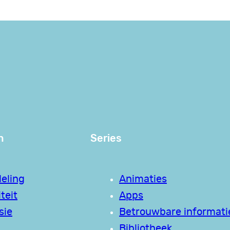
n
Series
eling
Animaties
teit
Apps
sie
Betrouwbare informati
Bibliotheek