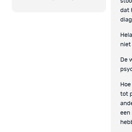
stoo
dat 
diag
Hela
niet
De w
psyc
Ho
tot 
and
een 
hebb