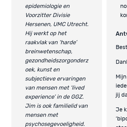
epidemiologie en
no
Voorzitter Divisie
k
Hersenen, UMC Utrecht.
Ant
Hij werkt op het
raakvlak van ‘harde’
Best
breinwetenschap,
gezondheidszorgonderz
Dank
oek, kunst en
Mijn
subjectieve ervaringen
iede
van mensen met ‘lived
jij 
experience’ in de GGZ.
Jim is ook familielid van
Je k
mensen met
‘bip
psychosegevoeligheid.