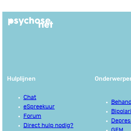
Ga
naar
de
inhoud
Hulplijnen
Onderwerpe
Chat
Behand
eSpreekuur
Bipolari
Forum
Depres
Direct hulp nodig?
GEM