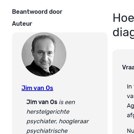
Beantwoord door
Hoe
Auteur
dia
Vra
In
Jim van Os
va
Jim van Os
is een
Ag
herstelgerichte
af
psychiater, hoogleraar
psychiatrische
Nu