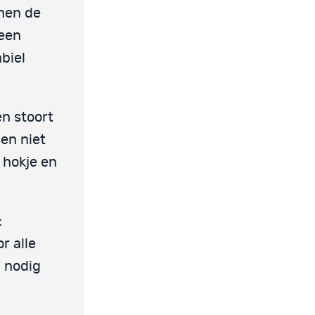
nnen de
 een
biel
n stoort
en niet
 hokje en
:
r alle
n nodig