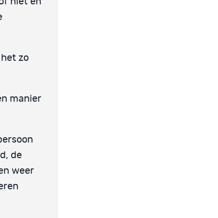
of niet en
e
 het zo
gen manier
 persoon
d, de
en weer
deren