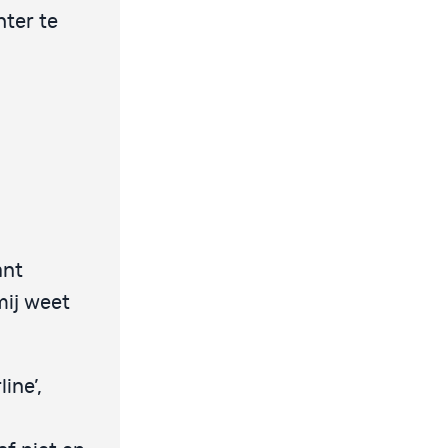
hter te
ant
mij weet
ine’,