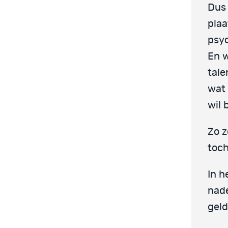
Dus 
plaa
psyc
En w
tale
wat 
wil 
Zo z
toch
In h
nade
geld