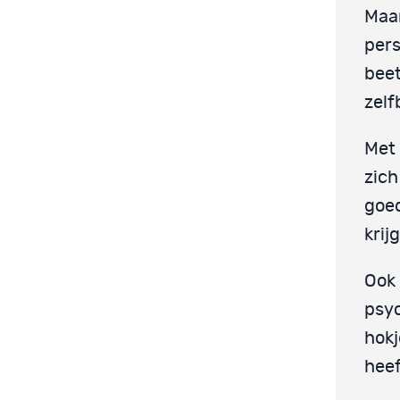
Maar
pers
beet
zelf
Met 
zich
goed
krij
Ook 
psy
hokj
heef