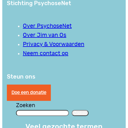
Stichting PsychoseNet
Over PsychoseNet
Over Jim van Os
Privacy & Voorwaarden
Neem contact op
Steun ons
Doe een donatie
Zoeken
Zoeken
Veel gezochte termen