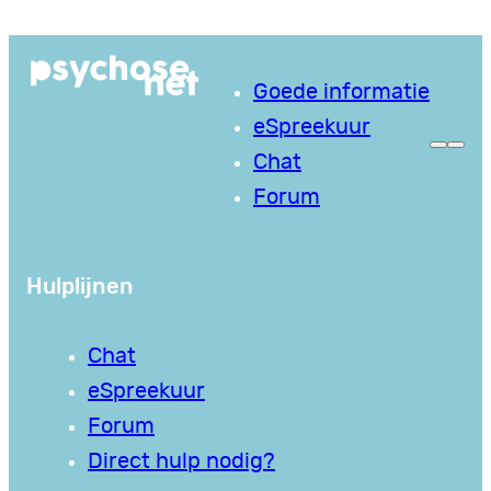
Ga
naar
Goede informatie
de
eSpreekuur
inhoud
Chat
Forum
Hulplijnen
Chat
eSpreekuur
Forum
Direct hulp nodig?