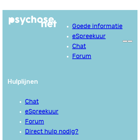
Ga
naar
Goede informatie
de
eSpreekuur
inhoud
Chat
Forum
Hulplijnen
Chat
eSpreekuur
Forum
Direct hulp nodig?