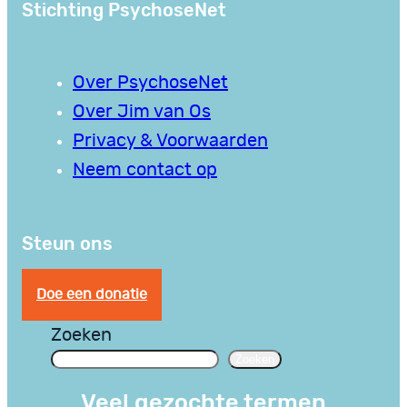
Stichting PsychoseNet
Over PsychoseNet
Over Jim van Os
Privacy & Voorwaarden
Neem contact op
Steun ons
Doe een donatie
Zoeken
Zoeken
Veel gezochte termen