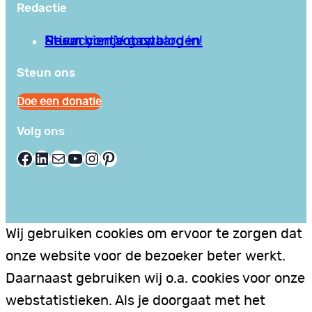
Redactie
Privacy en Voorwaarden
Stuur hier je gastblog in!
Neem contact op
Steun ons
Doe een donatie
Volg ons
Facebook
LinkedIn
E-mail
YouTube
Instagram
Pinterest
Wij gebruiken cookies om ervoor te zorgen dat
onze website voor de bezoeker beter werkt.
Daarnaast gebruiken wij o.a. cookies voor onze
webstatistieken. Als je doorgaat met het