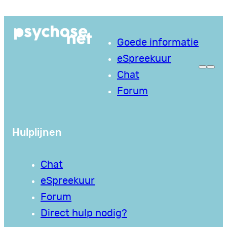
Ga
naar
Goede informatie
de
eSpreekuur
inhoud
Chat
Forum
Hulplijnen
Chat
eSpreekuur
Forum
Direct hulp nodig?