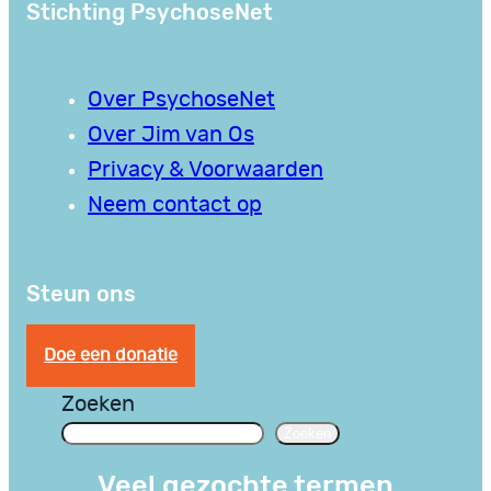
Stichting PsychoseNet
Over PsychoseNet
Over Jim van Os
Privacy & Voorwaarden
Neem contact op
Steun ons
Doe een donatie
Zoeken
Zoeken
Veel gezochte termen