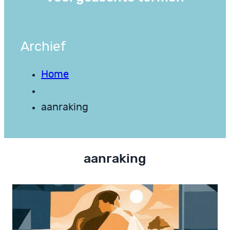
Archief
Home
aanraking
aanraking