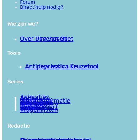
Forum
Direct hulp nodig?
Wie zijn we?
Over PsychoseNet
Over Jim van Os
Tools
Antipsychotica Keuzetool
Antidepressiva Keuzetool
Series
Animaties
Apps
Bibliotheek
Goede informatie
Kennisbank
Mini college’s
Podcasts
Reviews
Sociale Kaart
Video’s
Vragenlijsten
Redactie