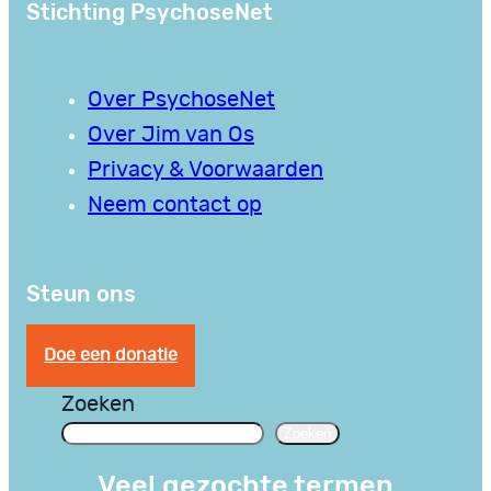
Stichting PsychoseNet
Over PsychoseNet
Over Jim van Os
Privacy & Voorwaarden
Neem contact op
Steun ons
Doe een donatie
Zoeken
Zoeken
Veel gezochte termen