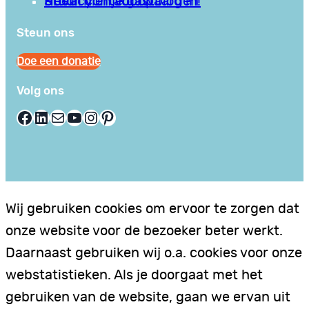
Privacy en Voorwaarden
Stuur hier je gastblog in!
Neem contact op
Steun ons
Doe een donatie
Volg ons
Facebook
LinkedIn
E-mail
YouTube
Instagram
Pinterest
Wij gebruiken cookies om ervoor te zorgen dat
onze website voor de bezoeker beter werkt.
Daarnaast gebruiken wij o.a. cookies voor onze
webstatistieken. Als je doorgaat met het
gebruiken van de website, gaan we ervan uit