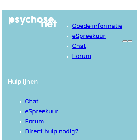
Ga
naar
Goede informatie
de
eSpreekuur
inhoud
Chat
Forum
Hulplijnen
Chat
eSpreekuur
Forum
Direct hulp nodig?