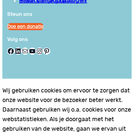
Privacy en Voorwaarden
Stuur hier je gastblog in!
Neem contact op
Steun ons
Doe een donatie
Volg ons
Facebook
LinkedIn
E-mail
YouTube
Instagram
Pinterest
Wij gebruiken cookies om ervoor te zorgen dat
onze website voor de bezoeker beter werkt.
Daarnaast gebruiken wij o.a. cookies voor onze
webstatistieken. Als je doorgaat met het
gebruiken van de website, gaan we ervan uit