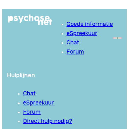
Ga
naar
Goede informatie
de
eSpreekuur
inhoud
Chat
Forum
Hulplijnen
Chat
eSpreekuur
Forum
Direct hulp nodig?