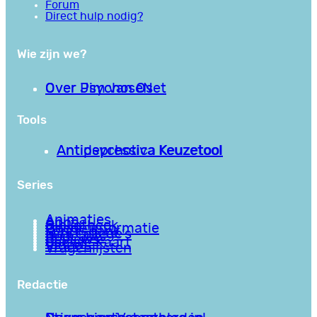
Forum
Direct hulp nodig?
Wie zijn we?
Over PsychoseNet
Over Jim van Os
Tools
Antipsychotica Keuzetool
Antidepressiva Keuzetool
Series
Animaties
Apps
Bibliotheek
Goede informatie
Kennisbank
Mini college’s
Podcasts
Reviews
Sociale Kaart
Video’s
Vragenlijsten
Redactie