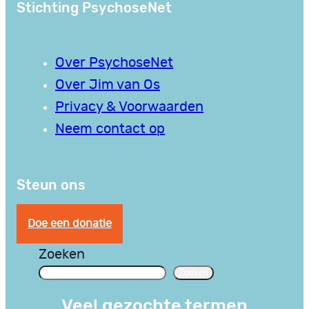
Stichting PsychoseNet
Over PsychoseNet
Over Jim van Os
Privacy & Voorwaarden
Neem contact op
Steun ons
Doe een donatie
Zoeken
Zoeken
Veel gezochte termen