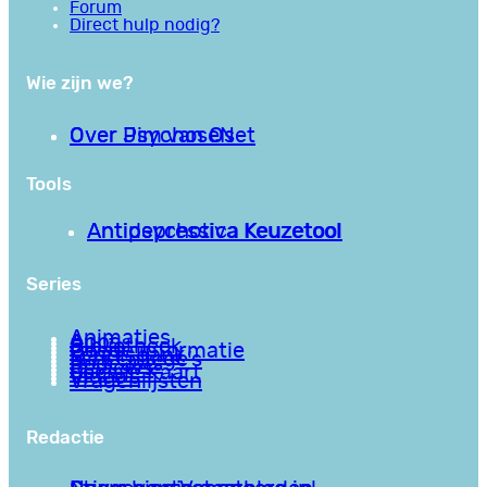
Forum
Direct hulp nodig?
Wie zijn we?
Over PsychoseNet
Over Jim van Os
Tools
Antipsychotica Keuzetool
Antidepressiva Keuzetool
Series
Animaties
Apps
Bibliotheek
Goede informatie
Kennisbank
Mini college’s
Podcasts
Reviews
Sociale Kaart
Video’s
Vragenlijsten
Redactie