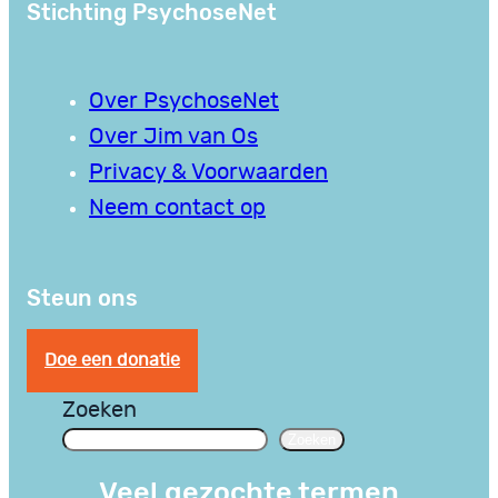
Stichting PsychoseNet
Over PsychoseNet
Over Jim van Os
Privacy & Voorwaarden
Neem contact op
Steun ons
Doe een donatie
Zoeken
Zoeken
Veel gezochte termen