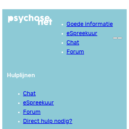
Ga
naar
Goede informatie
de
eSpreekuur
inhoud
Chat
Forum
Hulplijnen
Chat
eSpreekuur
Forum
Direct hulp nodig?