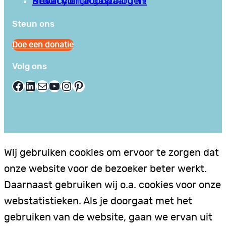
Privacy en Voorwaarden
Stuur hier je gastblog in!
Neem contact op
Steun ons
Doe een donatie
Volg ons
Facebook
LinkedIn
E-mail
YouTube
Instagram
Pinterest
Wij gebruiken cookies om ervoor te zorgen dat
onze website voor de bezoeker beter werkt.
Daarnaast gebruiken wij o.a. cookies voor onze
webstatistieken. Als je doorgaat met het
gebruiken van de website, gaan we ervan uit