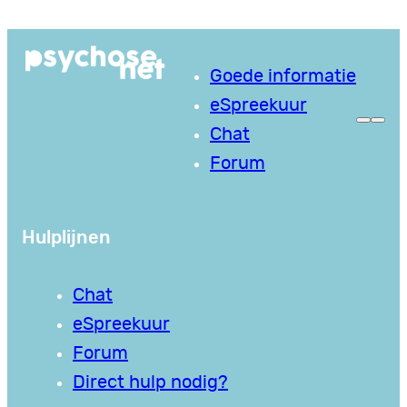
Ga
naar
Goede informatie
de
eSpreekuur
inhoud
Chat
Forum
Hulplijnen
Chat
eSpreekuur
Forum
Direct hulp nodig?