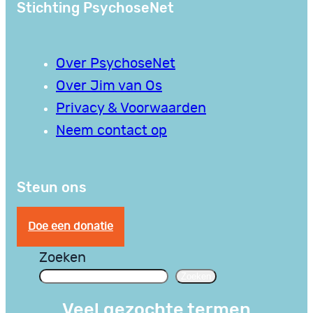
Stichting PsychoseNet
Over PsychoseNet
Over Jim van Os
Privacy & Voorwaarden
Neem contact op
Steun ons
Doe een donatie
Zoeken
Zoeken
Veel gezochte termen