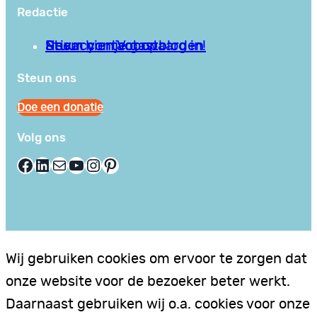
Redactie
Privacy en Voorwaarden
Stuur hier je gastblog in!
Neem contact op
Steun ons
Doe een donatie
Volg ons
Facebook
LinkedIn
E-mail
YouTube
Instagram
Pinterest
Wij gebruiken cookies om ervoor te zorgen dat
onze website voor de bezoeker beter werkt.
Daarnaast gebruiken wij o.a. cookies voor onze