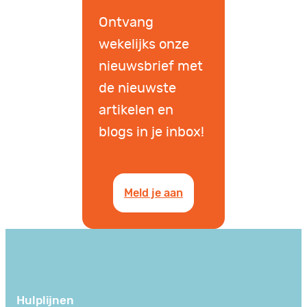
Ontvang
wekelijks onze
nieuwsbrief met
de nieuwste
artikelen en
blogs in je inbox!
Meld je aan
Hulplijnen