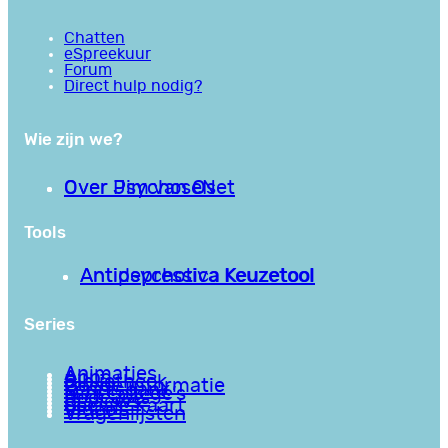
Chatten
eSpreekuur
Forum
Direct hulp nodig?
Wie zijn we?
Over PsychoseNet
Over Jim van Os
Tools
Antipsychotica Keuzetool
Antidepressiva Keuzetool
Series
Animaties
Apps
Bibliotheek
Goede informatie
Kennisbank
Mini college’s
Podcasts
Reviews
Sociale Kaart
Video’s
Vragenlijsten