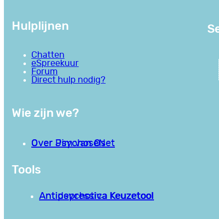
Hulplijnen
Se
Chatten
eSpreekuur
Forum
Direct hulp nodig?
Wie zijn we?
Over PsychoseNet
Over Jim van Os
Tools
Antipsychotica Keuzetool
Antidepressiva Keuzetool