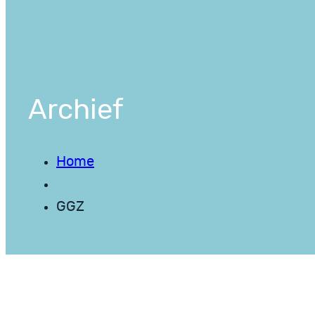
Archief
Home
GGZ