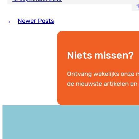
1
←
Newer Posts
Niets missen?
Ontvang wekelijks onze 
de nieuwste artikelen en 