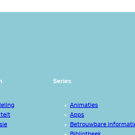
n
Series
eling
Animaties
teit
Apps
sie
Betrouwbare informati
Bibliotheek