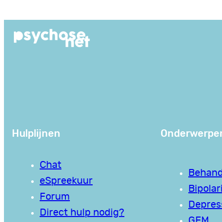
Ga
naar
de
inhoud
Hulplijnen
Onderwerpe
Chat
Behand
eSpreekuur
Bipolari
Forum
Depres
Direct hulp nodig?
GEM