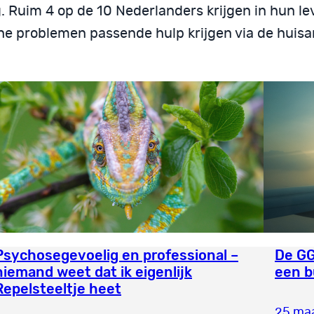
. Ruim 4 op de 10 Nederlanders krijgen in hun 
e problemen passende hulp krijgen via de huisar
Psychosegevoelig en professional –
De GG
niemand weet dat ik eigenlijk
een b
Repelsteeltje heet
25 maa