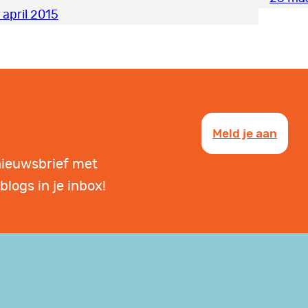
 april 2015
Meld je aan
nieuwsbrief met
blogs in je inbox!