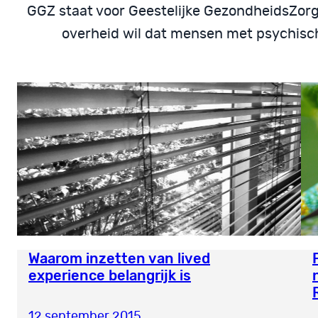
GGZ staat voor Geestelijke GezondheidsZorg
overheid wil dat mensen met psychisch
Waarom inzetten van lived
experience belangrijk is
12 september 2015