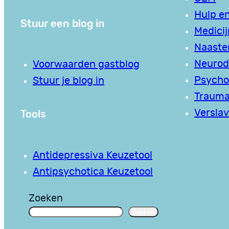
Hulp en
Stuur een blog in
Medici
Naaste
Neurodi
Voorwaarden gastblog
Psycho
Stuur je blog in
Traum
Tools
Verslav
Antidepressiva Keuzetool
Antipsychotica Keuzetool
Zoeken
Zoeken