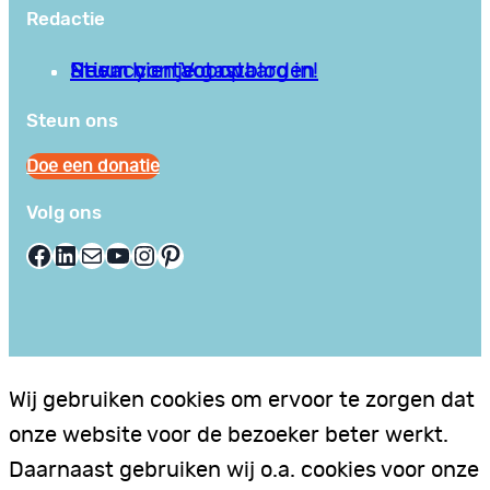
Redactie
Privacy en Voorwaarden
Stuur hier je gastblog in!
Neem contact op
Steun ons
Doe een donatie
Volg ons
Facebook
LinkedIn
E-mail
YouTube
Instagram
Pinterest
Wij gebruiken cookies om ervoor te zorgen dat
onze website voor de bezoeker beter werkt.
Daarnaast gebruiken wij o.a. cookies voor onze