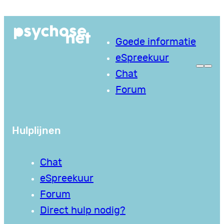
Ga
naar
Goede informatie
de
eSpreekuur
inhoud
Chat
Forum
Hulplijnen
Chat
eSpreekuur
Forum
Direct hulp nodig?