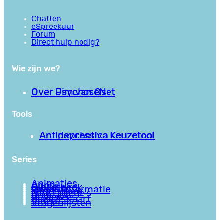
Chatten
eSpreekuur
Forum
Direct hulp nodig?
Wie zijn we?
Over PsychoseNet
Over Jim van Os
Tools
Antipsychotica Keuzetool
Antidepressiva Keuzetool
Series
Animaties
Apps
Bibliotheek
Goede informatie
Kennisbank
Mini college’s
Podcasts
Reviews
Sociale Kaart
Video’s
Vragenlijsten