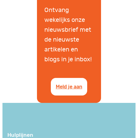
Ontvang
wekelijks onze
nieuwsbrief met
de nieuwste
artikelen en
blogs in je inbox!
Meld je aan
Hulplijnen