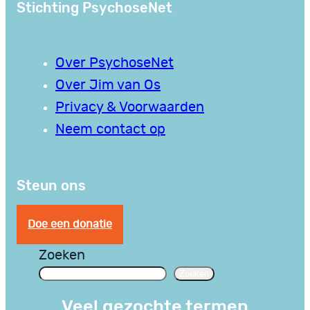
Stichting PsychoseNet
Over PsychoseNet
Over Jim van Os
Privacy & Voorwaarden
Neem contact op
Steun ons
Doe een donatie
Zoeken
Zoeken
Veel gezochte termen