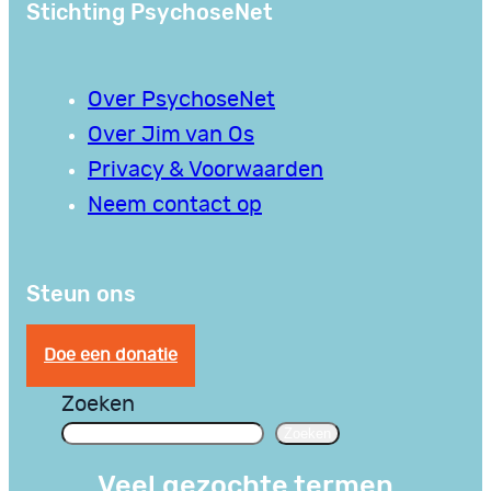
Stichting PsychoseNet
Over PsychoseNet
Over Jim van Os
Privacy & Voorwaarden
Neem contact op
Steun ons
Doe een donatie
Zoeken
Zoeken
Veel gezochte termen