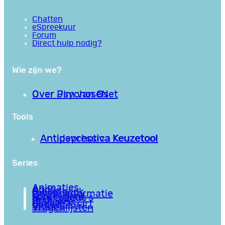
Chatten
eSpreekuur
Forum
Direct hulp nodig?
Wie zijn we?
Over PsychoseNet
Over Jim van Os
Tools
Antipsychotica Keuzetool
Antidepressiva Keuzetool
Series
Animaties
Apps
Bibliotheek
Goede informatie
Kennisbank
Mini college’s
Podcasts
Reviews
Sociale Kaart
Video’s
Vragenlijsten