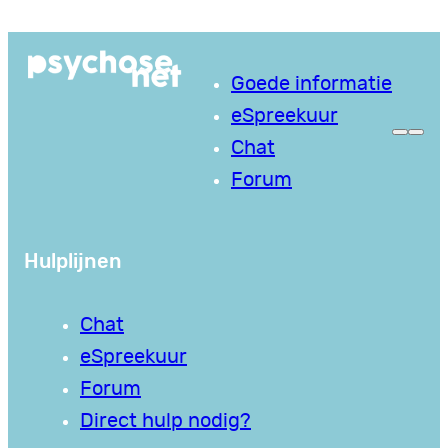
Ga
naar
Goede informatie
de
eSpreekuur
inhoud
Chat
Forum
Hulplijnen
Chat
eSpreekuur
Forum
Direct hulp nodig?