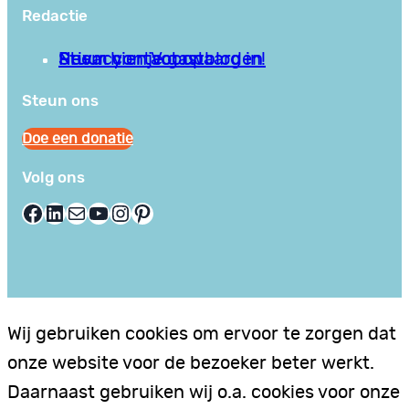
Redactie
Privacy en Voorwaarden
Stuur hier je gastblog in!
Neem contact op
Steun ons
Doe een donatie
Volg ons
Facebook
LinkedIn
E-mail
YouTube
Instagram
Pinterest
Wij gebruiken cookies om ervoor te zorgen dat
onze website voor de bezoeker beter werkt.
Daarnaast gebruiken wij o.a. cookies voor onze