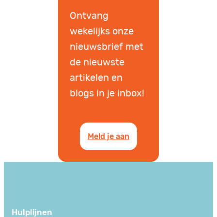
Ontvang
wekelijks onze
nieuwsbrief met
de nieuwste
artikelen en
blogs in je inbox!
Meld je aan
Hulplijnen