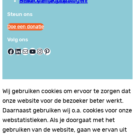
Privacy en Voorwaarden
Stuur hier je gastblog in!
Neem contact op
Steun ons
Doe een donatie
Volg ons
Facebook
LinkedIn
E-mail
YouTube
Instagram
Pinterest
Wij gebruiken cookies om ervoor te zorgen dat
onze website voor de bezoeker beter werkt.
Daarnaast gebruiken wij o.a. cookies voor onze
webstatistieken. Als je doorgaat met het
gebruiken van de website, gaan we ervan uit