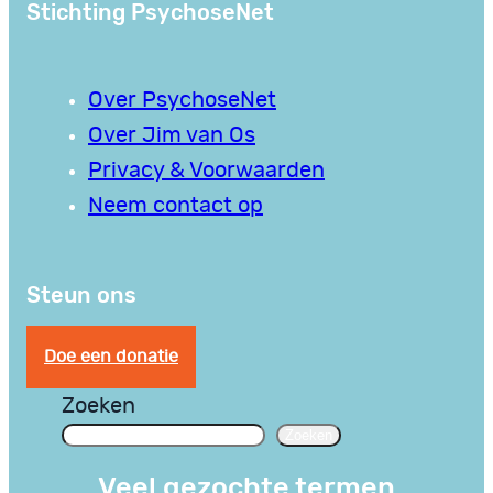
Stichting PsychoseNet
Over PsychoseNet
Over Jim van Os
Privacy & Voorwaarden
Neem contact op
Steun ons
Doe een donatie
Zoeken
Zoeken
Veel gezochte termen