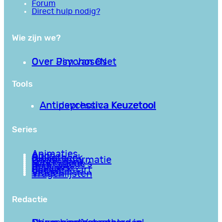
Forum
Direct hulp nodig?
Wie zijn we?
Over PsychoseNet
Over Jim van Os
Tools
Antipsychotica Keuzetool
Antidepressiva Keuzetool
Series
Animaties
Apps
Bibliotheek
Goede informatie
Kennisbank
Mini college’s
Podcasts
Reviews
Sociale Kaart
Video’s
Vragenlijsten
Redactie