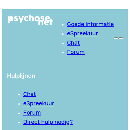
Ga
naar
Goede informatie
de
eSpreekuur
inhoud
Chat
Forum
Hulplijnen
Chat
eSpreekuur
Forum
Direct hulp nodig?