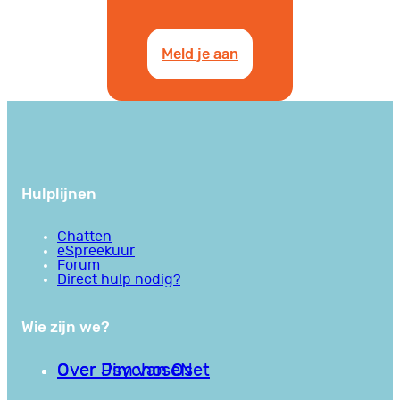
Meld je aan
Hulplijnen
Chatten
eSpreekuur
Forum
Direct hulp nodig?
Wie zijn we?
Over PsychoseNet
Over Jim van Os