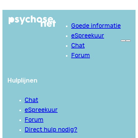
Ga
naar
Goede informatie
de
eSpreekuur
inhoud
Chat
Forum
Hulplijnen
Chat
eSpreekuur
Forum
Direct hulp nodig?