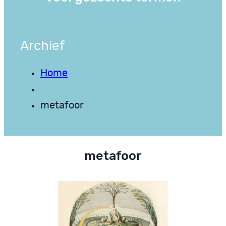
Archief
Home
metafoor
metafoor