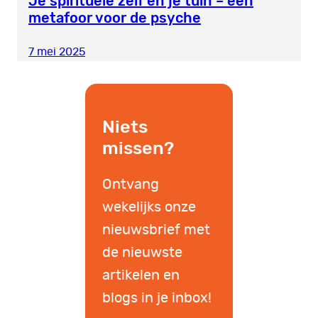
Je spirituele zelf en je tuin – een
metafoor voor de psyche
7 mei 2025
Niets
missen?
Ontvang
wekelijks onze
nieuwsbrief met
de nieuwste
artikelen en
blogs in je inbox!