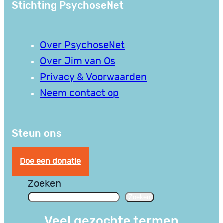
Stichting PsychoseNet
Over PsychoseNet
Over Jim van Os
Privacy & Voorwaarden
Neem contact op
Steun ons
Doe een donatie
Zoeken
Zoeken
Veel gezochte termen