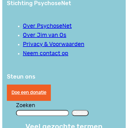
Stichting PsychoseNet
Over PsychoseNet
Over Jim van Os
Privacy & Voorwaarden
Neem contact op
Steun ons
Doe een donatie
Zoeken
Zoeken
Veel gezochte termen