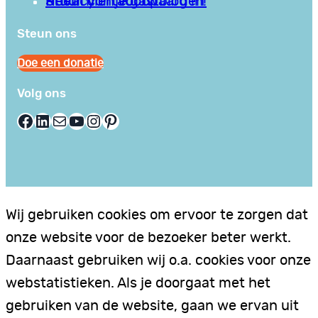
Privacy en Voorwaarden
Stuur hier je gastblog in!
Neem contact op
Steun ons
Doe een donatie
Volg ons
Facebook
LinkedIn
E-mail
YouTube
Instagram
Pinterest
Wij gebruiken cookies om ervoor te zorgen dat
onze website voor de bezoeker beter werkt.
Daarnaast gebruiken wij o.a. cookies voor onze
webstatistieken. Als je doorgaat met het
gebruiken van de website, gaan we ervan uit