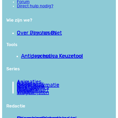
Forum
Direct hulp nodig?
Wie zijn we?
Over PsychoseNet
Over Jim van Os
Tools
Antipsychotica Keuzetool
Antidepressiva Keuzetool
Series
Animaties
Apps
Bibliotheek
Goede informatie
Kennisbank
Mini college’s
Podcasts
Reviews
Sociale Kaart
Video’s
Vragenlijsten
Redactie