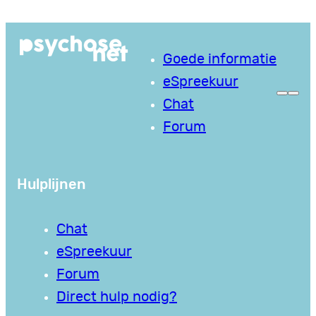
Ga
naar
Goede informatie
de
eSpreekuur
inhoud
Chat
Forum
Hulplijnen
Chat
eSpreekuur
Forum
Direct hulp nodig?