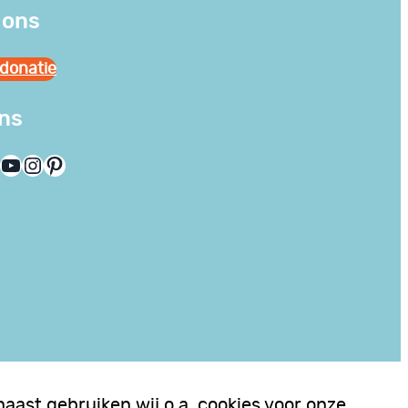
 ons
donatie
ons
YouTube
Instagram
Pinterest
aast gebruiken wij o.a. cookies voor onze