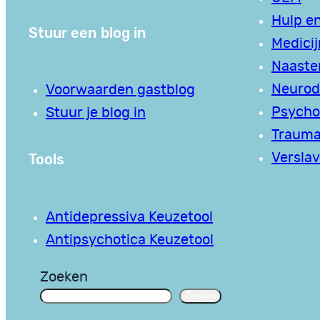
Hulp en
Stuur een blog in
Medici
Naaste
Neurodi
Voorwaarden gastblog
Psycho
Stuur je blog in
Traum
Tools
Verslav
Antidepressiva Keuzetool
Antipsychotica Keuzetool
Zoeken
Zoeken