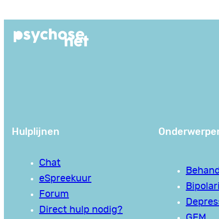
Ga
naar
de
inhoud
Hulplijnen
Onderwerpe
Chat
Behand
eSpreekuur
Bipolari
Forum
Depres
Direct hulp nodig?
GEM