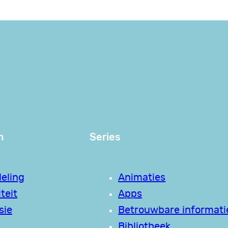
n
Series
eling
Animaties
teit
Apps
sie
Betrouwbare informati
Bibliotheek