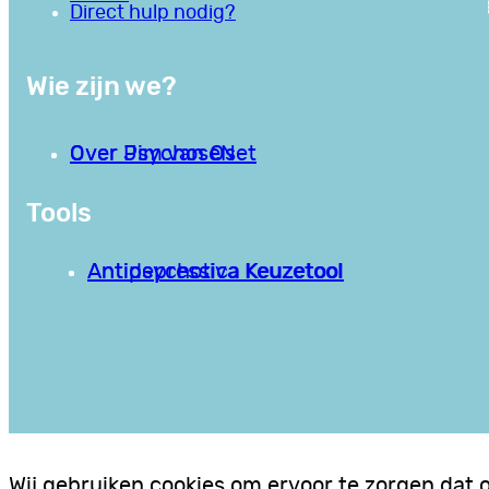
Direct hulp nodig?
Wie zijn we?
Over PsychoseNet
Over Jim van Os
Tools
Antipsychotica Keuzetool
Antidepressiva Keuzetool
Wij gebruiken cookies om ervoor te zorgen dat 