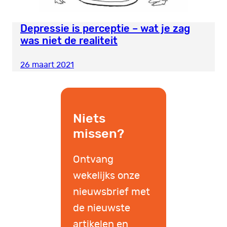
Depressie is perceptie – wat je zag
was niet de realiteit
26 maart 2021
Niets
missen?
Ontvang
wekelijks onze
nieuwsbrief met
de nieuwste
artikelen en