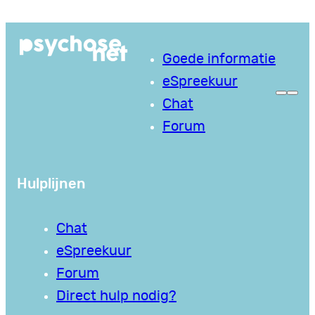
Ga
naar
Goede informatie
de
eSpreekuur
inhoud
Chat
Forum
Hulplijnen
Chat
eSpreekuur
Forum
Direct hulp nodig?