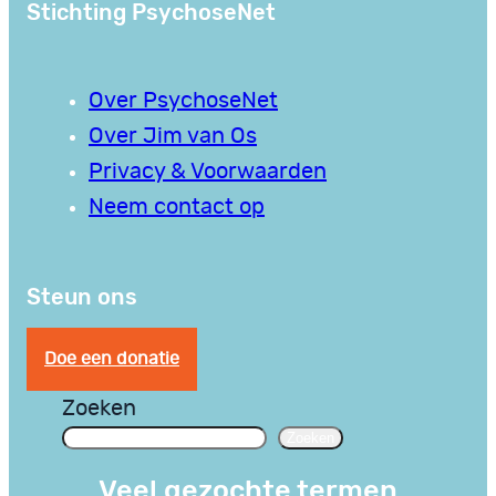
Stichting PsychoseNet
Over PsychoseNet
Over Jim van Os
Privacy & Voorwaarden
Neem contact op
Steun ons
Doe een donatie
Zoeken
Zoeken
Veel gezochte termen