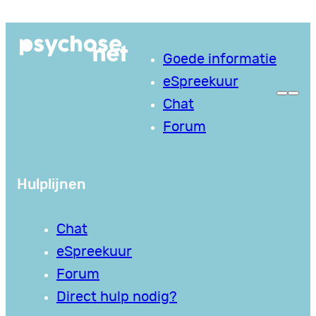
Ga
naar
Goede informatie
de
eSpreekuur
inhoud
Chat
Forum
Hulplijnen
Chat
eSpreekuur
Forum
Direct hulp nodig?