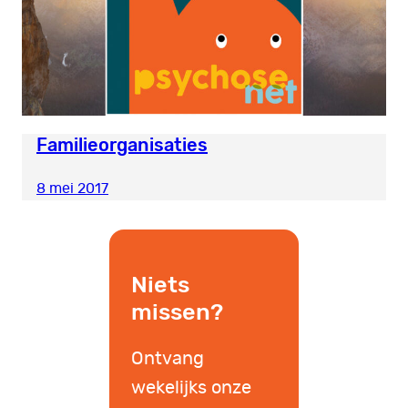
Familieorganisaties
8 mei 2017
Niets
missen?
Ontvang
wekelijks onze