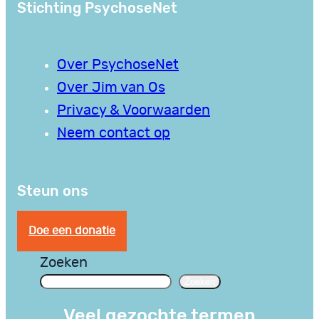
Stichting PsychoseNet
Over PsychoseNet
Over Jim van Os
Privacy & Voorwaarden
Neem contact op
Steun ons
Doe een donatie
Zoeken
Zoeken
Veel gezochte termen