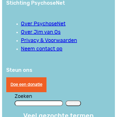
Stichting PsychoseNet
Over PsychoseNet
Over Jim van Os
Privacy & Voorwaarden
Neem contact op
Steun ons
Doe een donatie
Zoeken
Zoeken
Veel gezochte termen