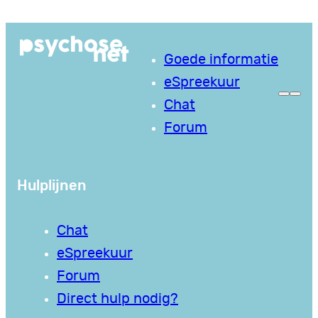
Ga
naar
Goede informatie
de
eSpreekuur
inhoud
Chat
Forum
Hulplijnen
Chat
eSpreekuur
Forum
Direct hulp nodig?