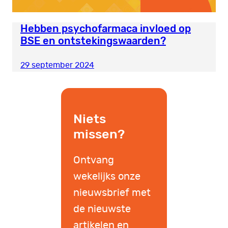
Hebben psychofarmaca invloed op
BSE en ontstekingswaarden?
29 september 2024
Niets
missen?
Ontvang
wekelijks onze
nieuwsbrief met
de nieuwste
artikelen en