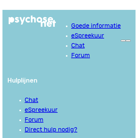
Ga
naar
Goede informatie
de
eSpreekuur
inhoud
Chat
Forum
Hulplijnen
Chat
eSpreekuur
Forum
Direct hulp nodig?