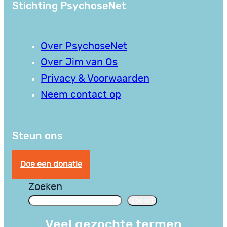
Stichting PsychoseNet
Over PsychoseNet
Over Jim van Os
Privacy & Voorwaarden
Neem contact op
Steun ons
Doe een donatie
Zoeken
Zoeken
Veel gezochte termen