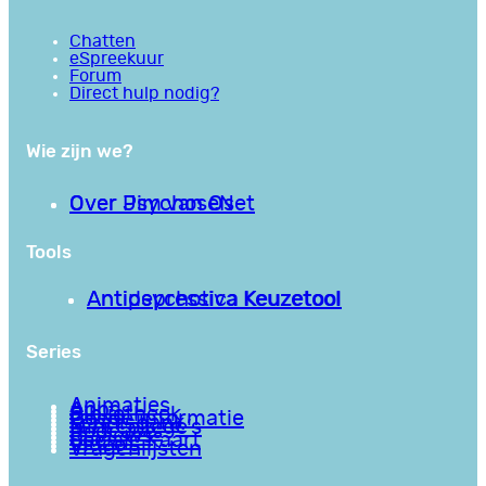
Chatten
eSpreekuur
Forum
Direct hulp nodig?
Wie zijn we?
Over PsychoseNet
Over Jim van Os
Tools
Antipsychotica Keuzetool
Antidepressiva Keuzetool
Series
Animaties
Apps
Bibliotheek
Goede informatie
Kennisbank
Mini college’s
Podcasts
Reviews
Sociale Kaart
Video’s
Vragenlijsten