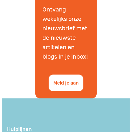
Ontvang
wekelijks onze
nieuwsbrief met
de nieuwste
artikelen en
blogs in je inbox!
Meld je aan
Hulplijnen