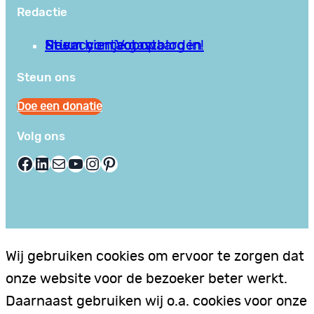
Redactie
Privacy en Voorwaarden
Stuur hier je gastblog in!
Neem contact op
Steun ons
Doe een donatie
Volg ons
Facebook
LinkedIn
E-mail
YouTube
Instagram
Pinterest
Wij gebruiken cookies om ervoor te zorgen dat
onze website voor de bezoeker beter werkt.
Daarnaast gebruiken wij o.a. cookies voor onze