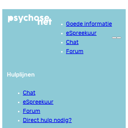
Ga
naar
Goede informatie
de
eSpreekuur
inhoud
Chat
Forum
Hulplijnen
Chat
eSpreekuur
Forum
Direct hulp nodig?