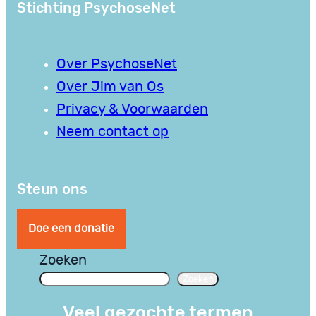
Stichting PsychoseNet
Over PsychoseNet
Over Jim van Os
Privacy & Voorwaarden
Neem contact op
Steun ons
Doe een donatie
Zoeken
Zoeken
Veel gezochte termen