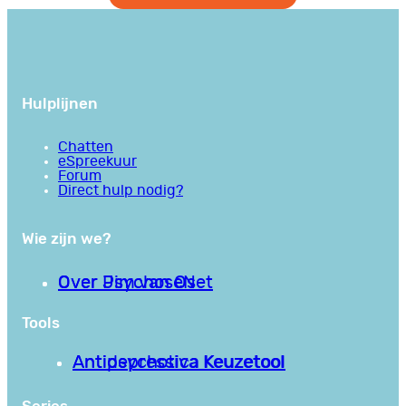
Hulplijnen
Chatten
eSpreekuur
Forum
Direct hulp nodig?
Wie zijn we?
Over PsychoseNet
Over Jim van Os
Tools
Antipsychotica Keuzetool
Antidepressiva Keuzetool