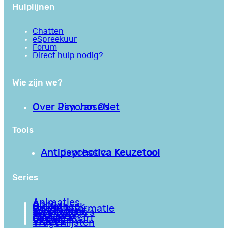
Hulplijnen
Chatten
eSpreekuur
Forum
Direct hulp nodig?
Wie zijn we?
Over PsychoseNet
Over Jim van Os
Tools
Antipsychotica Keuzetool
Antidepressiva Keuzetool
Series
Animaties
Apps
Bibliotheek
Goede informatie
Kennisbank
Mini college’s
Podcasts
Reviews
Sociale Kaart
Video’s
Vragenlijsten