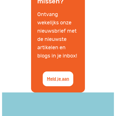
missen?
Ontvang
wekelijks onze
nieuwsbrief met
de nieuwste
artikelen en
blogs in je inbox!
Meld je aan