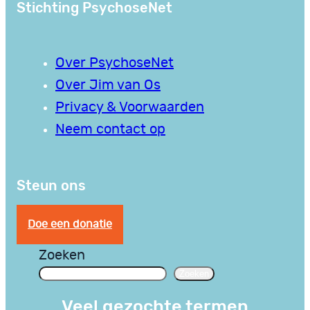
Stichting PsychoseNet
Over PsychoseNet
Over Jim van Os
Privacy & Voorwaarden
Neem contact op
Steun ons
Doe een donatie
Zoeken
Zoeken
Veel gezochte termen