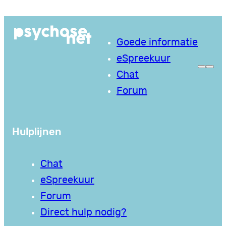
Ga
naar
Goede informatie
de
eSpreekuur
inhoud
Chat
Forum
Hulplijnen
Chat
eSpreekuur
Forum
Direct hulp nodig?