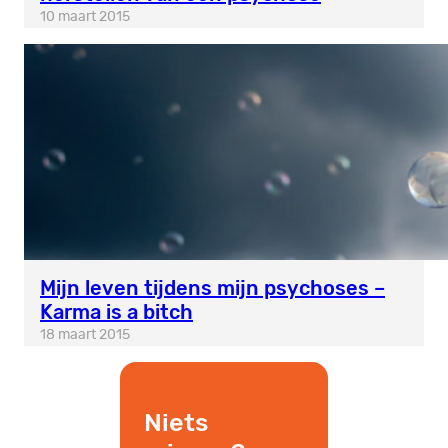
10 maart 2015
Mijn leven tijdens mijn psychoses –
Karma is a bitch
18 maart 2015
Niets