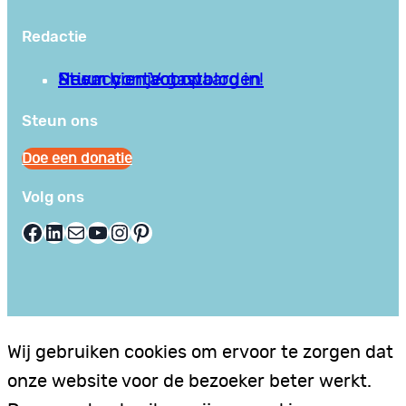
Redactie
Privacy en Voorwaarden
Stuur hier je gastblog in!
Neem contact op
Steun ons
Doe een donatie
Volg ons
Facebook
LinkedIn
E-mail
YouTube
Instagram
Pinterest
Wij gebruiken cookies om ervoor te zorgen dat
onze website voor de bezoeker beter werkt.