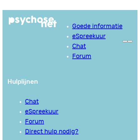
Ga
naar
Goede informatie
de
eSpreekuur
inhoud
Chat
Forum
Hulplijnen
Chat
eSpreekuur
Forum
Direct hulp nodig?