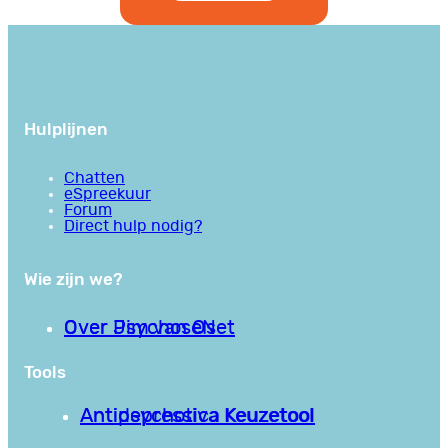
Hulplijnen
Chatten
eSpreekuur
Forum
Direct hulp nodig?
Wie zijn we?
Over PsychoseNet
Over Jim van Os
Tools
Antipsychotica Keuzetool
Antidepressiva Keuzetool