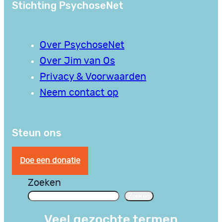
Stichting PsychoseNet
Over PsychoseNet
Over Jim van Os
Privacy & Voorwaarden
Neem contact op
Steun ons
Doe een donatie
Zoeken
Zoeken
Veel gezochte termen