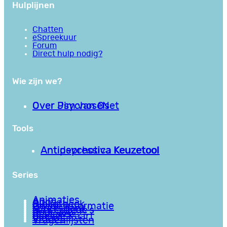
Hulplijnen
Chatten
eSpreekuur
Forum
Direct hulp nodig?
Wie zijn we?
Over PsychoseNet
Over Jim van Os
Tools
Antipsychotica Keuzetool
Antidepressiva Keuzetool
Series
Animaties
Apps
Bibliotheek
Goede informatie
Kennisbank
Mini college’s
Podcasts
Reviews
Sociale Kaart
Video’s
Vragenlijsten