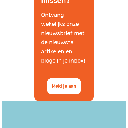
missen?
Ontvang
wekelijks onze
nieuwsbrief met
de nieuwste
artikelen en
blogs in je inbox!
Meld je aan