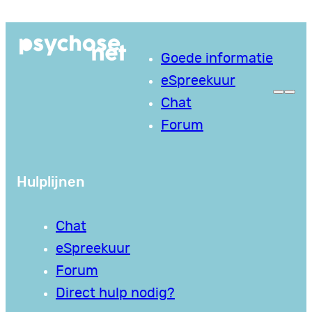
Ga
naar
Goede informatie
de
eSpreekuur
inhoud
Chat
Forum
Hulplijnen
Chat
eSpreekuur
Forum
Direct hulp nodig?