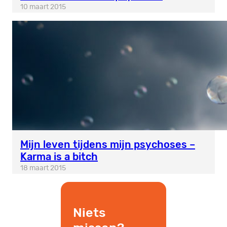
10 maart 2015
Mijn leven tijdens mijn psychoses –
Karma is a bitch
18 maart 2015
Niets