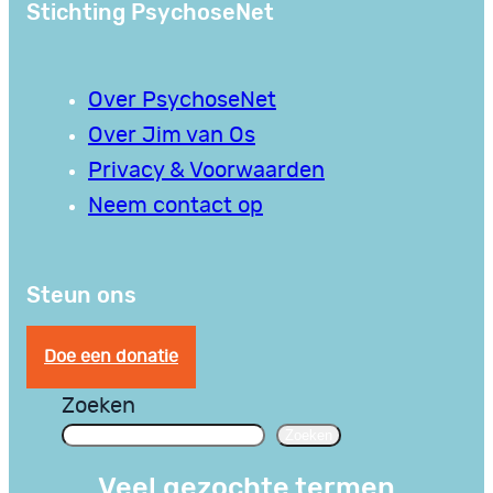
Stichting PsychoseNet
Over PsychoseNet
Over Jim van Os
Privacy & Voorwaarden
Neem contact op
Steun ons
Doe een donatie
Zoeken
Zoeken
Veel gezochte termen