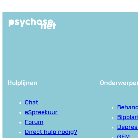
Ga
naar
de
inhoud
Hulplijnen
Onderwerpe
Chat
Behand
eSpreekuur
Bipolari
Forum
Depres
Direct hulp nodig?
GEM