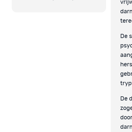
vrij
darm
tere
De s
psyc
aang
hers
gebr
tryp
De 
zoge
door
darm