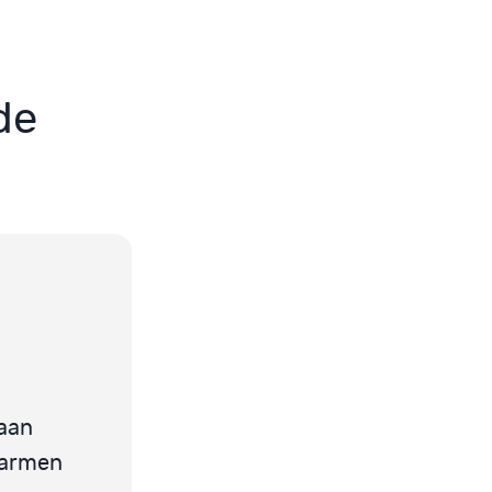
de
aan
darmen