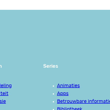
n
Series
eling
Animaties
teit
Apps
sie
Betrouwbare informati
Bibliotheek