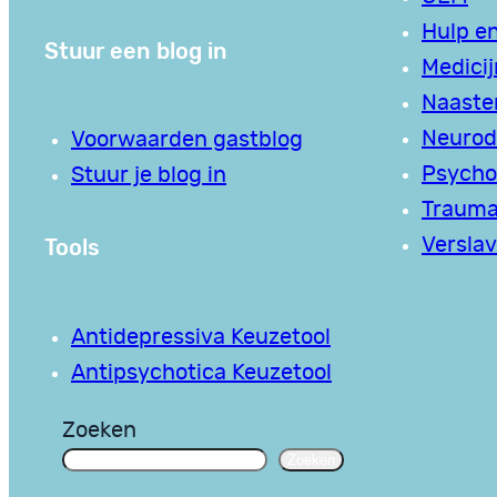
Hulp en
Stuur een blog in
Medici
Naaste
Neurodi
Voorwaarden gastblog
Psycho
Stuur je blog in
Traum
Tools
Verslav
Antidepressiva Keuzetool
Antipsychotica Keuzetool
Zoeken
Zoeken