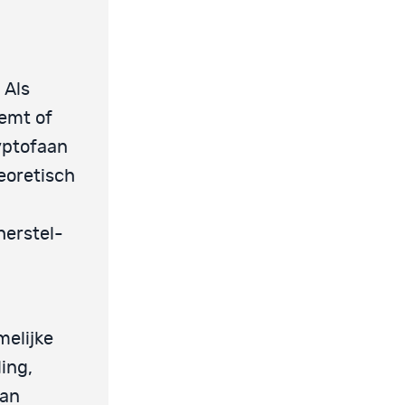
 Als
emt of
yptofaan
eoretisch
herstel-
melijke
ing,
aan