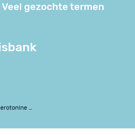
Veel gezochte termen
isbank
serotonine …