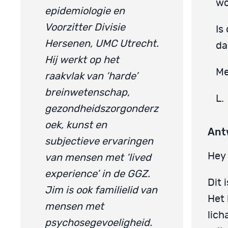
wo
epidemiologie en
Voorzitter Divisie
Is
Hersenen, UMC Utrecht.
da
Hij werkt op het
Me
raakvlak van ‘harde’
breinwetenschap,
L.
gezondheidszorgonderz
oek, kunst en
Ant
subjectieve ervaringen
Hey 
van mensen met ‘lived
experience’ in de GGZ.
Dit 
Jim is ook familielid van
Het 
mensen met
lich
psychosegevoeligheid.