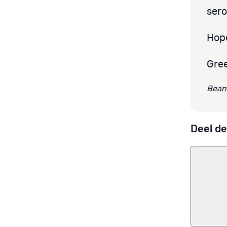
sero
Hope
Gre
Beant
Deel de