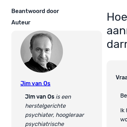
Beantwoord door
Hoe
Auteur
aan
dar
Vra
Jim van Os
Be
Jim van Os
is een
herstelgerichte
Ik
psychiater, hoogleraar
wo
psychiatrische