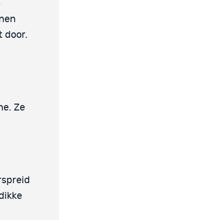
-
enen
t door.
ne. Ze
l
rspreid
dikke