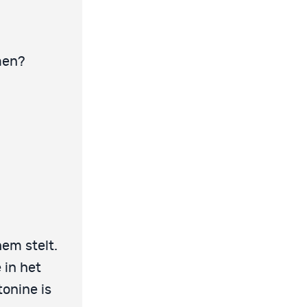
men?
hem stelt.
 in het
onine is