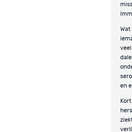
miss
imm
Wat 
iema
veel
dale
onde
sero
en e
Kort
hers
ziek
verl